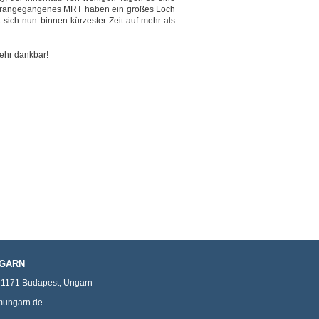
 vorangegangenes MRT haben ein großes Loch
 sich nun binnen kürzester Zeit auf mehr als
sehr dankbar!
NGARN
,
1171
Budapest
,
Ungarn
mungarn.de