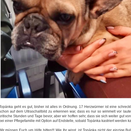
Topánka geht es gut, bisher ist alles in Ordnung. 17 Herzwürmer ist eine schreckl
schon auf dem Ultraschallbild zu erkennen war, dass es nur so wimmelt vor lau
kritische Stunden und Tage bevor, aber wir hoffen sehr, dass sie sich weiter gut vo
bei einer Pflegefamilie mit Option auf Endstelle, sobald Topánka kastriert werden k
Wir müssen Euch um Hilfe bitten!!! Wie Ihr wisst, ist Topánka nicht der einzige B