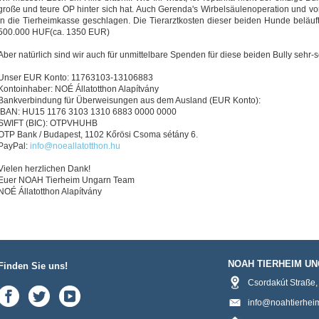
große und teure OP hinter sich hat. Auch Gerenda's Wirbelsäulenoperation und
in die Tierheimkasse geschlagen. Die Tierarztkosten dieser beiden Hunde beläuft
500.000 HUF(ca. 1350 EUR)
Aber natürlich sind wir auch für unmittelbare Spenden für diese beiden Bully sehr-
Unser EUR Konto: 11763103-13106883
Kontoinhaber: NOÉ Állatotthon Alapítvány
Bankverbindung für Überweisungen aus dem Ausland (EUR Konto):
IBAN: HU15 1176 3103 1310 6883 0000 0000
SWIFT (BIC): OTPVHUHB
OTP Bank / Budapest, 1102 Kőrösi Csoma sétány 6.
PayPal:
info@noeallatotthon.hu
Vielen herzlichen Dank!
Euer NOAH Tierheim Ungarn Team
NOÉ Állatotthon Alapítvány
NOAH TIERHEIM U
Finden Sie uns!
Csordakút Straße
info@noahtierhei