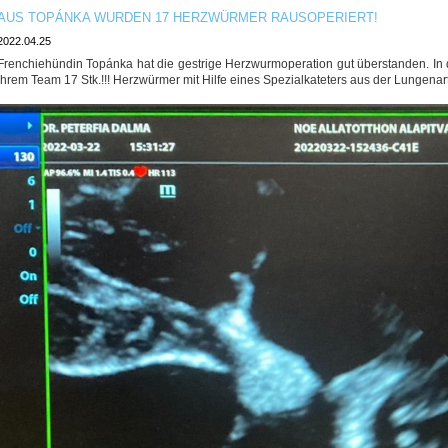
AUS TOPÁNKA WURDEN 17 HERZWÜRMER RAUSOPERIERT!
2022.04.25
Frenchiehündin Topánka hat die gestrige Herzwurmoperation gut überstanden. In 
ihrem Team 17 Stk.!!! Herzwürmer mit Hilfe eines Spezialkateters aus der Lungena