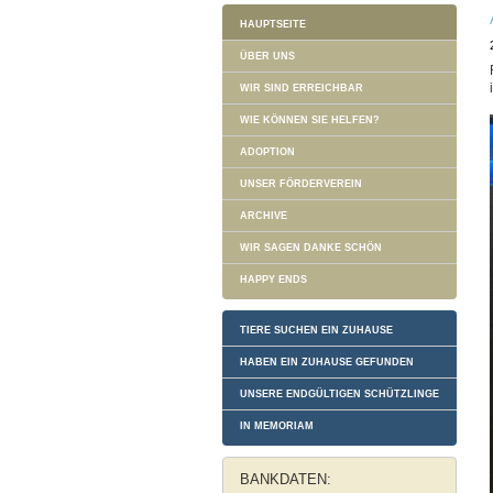
HAUPTSEITE
ÜBER UNS
WIR SIND ERREICHBAR
WIE KÖNNEN SIE HELFEN?
ADOPTION
UNSER FÖRDERVEREIN
ARCHIVE
WIR SAGEN DANKE SCHÖN
HAPPY ENDS
TIERE SUCHEN EIN ZUHAUSE
HABEN EIN ZUHAUSE GEFUNDEN
UNSERE ENDGÜLTIGEN SCHÜTZLINGE
IN MEMORIAM
BANKDATEN: