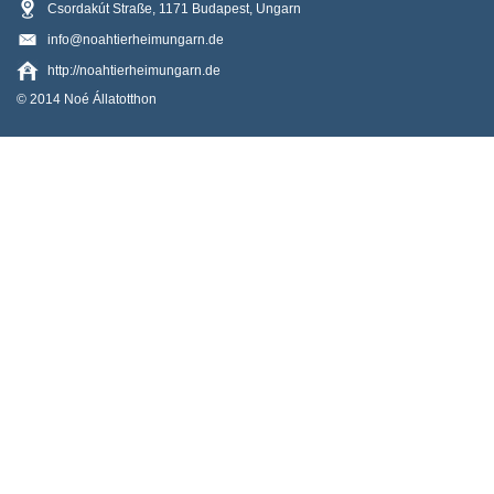
Csordakút Straße
,
1171
Budapest
,
Ungarn
info@noahtierheimungarn.de
http://noahtierheimungarn.de
© 2014 Noé Állatotthon