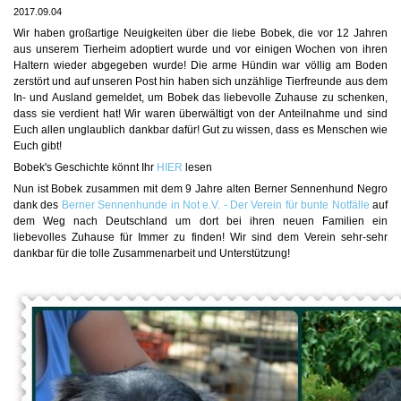
2017.09.04
Wir haben großartige Neuigkeiten über die liebe Bobek, die vor 12 Jahren
aus unserem Tierheim adoptiert wurde und vor einigen Wochen von ihren
Haltern wieder abgegeben wurde! Die arme Hündin war völlig am Boden
zerstört und auf unseren Post hin haben sich unzählige Tierfreunde aus dem
In- und Ausland gemeldet, um Bobek das liebevolle Zuhause zu schenken,
dass sie verdient hat! Wir waren überwältigt von der Anteilnahme und sind
Euch allen unglaublich dankbar dafür! Gut zu wiss
en, dass es Menschen wie
Euch gibt!
Bobek's Geschichte könnt Ihr
HIER
lesen
Nun ist Bobek zusammen mit dem 9 Jahre alten Berner Sennenhund Negro
dank des
Berner Sennenhunde in Not e.V. - Der Verein für bunte Notfälle
auf
dem Weg nach Deutschland um dort bei ihren neuen Familien ein
liebevolles Zuhause für Immer zu finden! Wir sind dem Verein sehr-sehr
dankbar für die tolle Zusammenarbeit und Unterstützung!