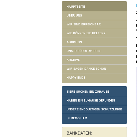
HAUPTSEITE
ÜBER UNS
WIR SIND ERREICHBAR
WIE KÖNNEN SIE HELFEN?
ADOPTION
UNSER FÖRDERVEREIN
ARCHIVE
WIR SAGEN DANKE SCHÖN
HAPPY ENDS
TIERE SUCHEN EIN ZUHAUSE
HABEN EIN ZUHAUSE GEFUNDEN
UNSERE ENDGÜLTIGEN SCHÜTZLINGE
IN MEMORIAM
BANKDATEN: