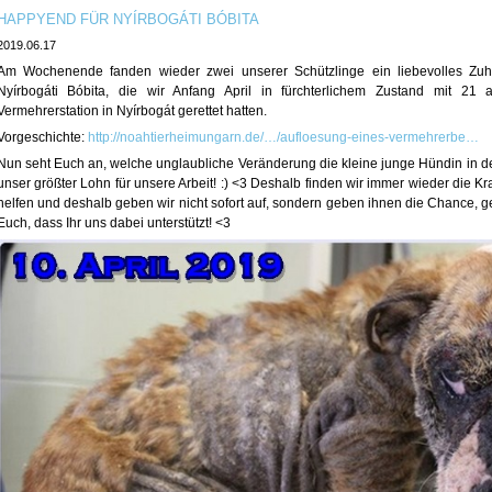
HAPPYEND FÜR NYÍRBOGÁTI BÓBITA
2019.06.17
Am Wochenende fanden wieder zwei unserer Schützlinge ein liebevolles Zuha
Nyírbogáti Bóbita, die wir Anfang April in fürchterlichem Zustand mit 2
Vermehrerstation in Nyírbogát gerettet hatten.
Vorgeschichte:
http://noahtierheimungarn.de/…/aufloesung-eines-vermehrerbe…
Nun seht Euch an, welche unglaubliche Veränderung die kleine junge Hündin in d
unser gr
ößter Lohn für unsere Arbeit!
:)
<3
Deshalb finden wir immer wieder die Kra
helfen und deshalb geben wir nicht sofort auf, sondern geben ihnen die Chance, 
Euch, dass Ihr uns dabei unterstützt!
<3