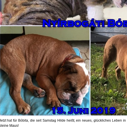
Jetzt hat für Bóbita, die seit Samstag Hilde heißt, ein neues, glückliches Leben i
kleine Maus!