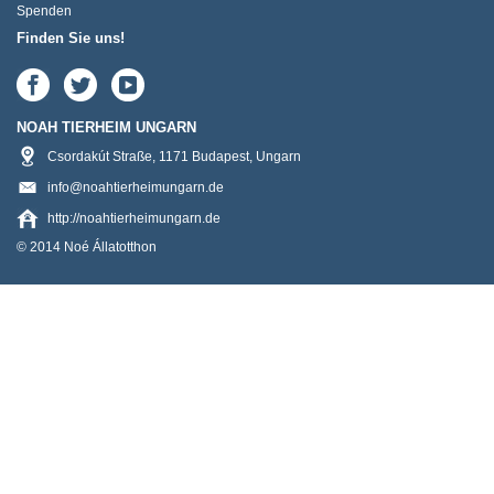
Spenden
Finden Sie uns!
NOAH TIERHEIM UNGARN
Csordakút Straße
,
1171
Budapest
,
Ungarn
info@noahtierheimungarn.de
http://noahtierheimungarn.de
© 2014 Noé Állatotthon