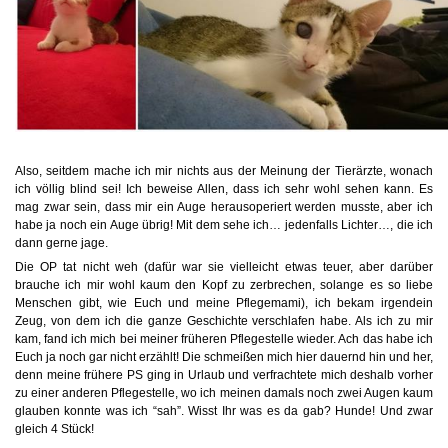
Also, seitdem mache ich mir nichts aus der Meinung der Tierärzte, wonach
ich völlig blind sei! Ich beweise Allen, dass ich sehr wohl sehen kann. Es
mag zwar sein, dass mir ein Auge herausoperiert werden musste, aber ich
habe ja noch ein Auge übrig! Mit dem sehe ich… jedenfalls Lichter…, die ich
dann gerne jage.
Die OP tat nicht weh (dafür war sie vielleicht etwas teuer, aber darüber
brauche ich mir wohl kaum den Kopf zu zerbrechen, solange es so liebe
Menschen gibt, wie Euch und meine Pflegemami), ich bekam irgendein
Zeug, von dem ich die ganze Geschichte verschlafen habe. Als ich zu mir
kam, fand ich mich bei meiner früheren Pflegestelle wieder. Ach das habe ich
Euch ja noch gar nicht erzählt! Die schmeißen mich hier dauernd hin und her,
denn meine frühere PS ging in Urlaub und verfrachtete mich deshalb vorher
zu einer anderen Pflegestelle, wo ich meinen damals noch zwei Augen kaum
glauben konnte was ich “sah”. Wisst Ihr was es da gab? Hunde! Und zwar
gleich 4 Stück!