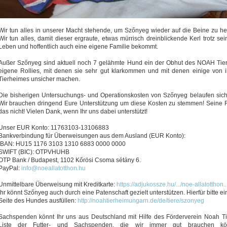
Wir tun alles in unserer Macht stehende, um Szőnyeg wieder auf die Beine zu he
Wir tun alles, damit dieser ergraute, etwas mürrisch dreinblickende Kerl trotz 
Leben und hoffentlich auch eine eigene Familie bekommt.
Außer Szőnyeg sind aktuell noch 7 gelähmte Hund ein der Obhut des NOAH Tie
eigene Rollies, mit denen sie sehr gut klarkommen und mit denen einige von 
Tierheimes unsicher machen.
Die bisherigen Untersuchungs- und Operationskosten von Szőnyeg belaufen sich
Wir brauchen dringend Eure Unterstützung um diese Kosten zu stemmen! Seine Fa
das nicht! Vielen Dank, wenn Ihr uns dabei unterstützt!
Unser EUR Konto: 11763103-13106883
Bankverbindung für Überweisungen aus dem Ausland (EUR Konto):
IBAN: HU15 1176 3103 1310 6883 0000 0000
SWIFT (BIC): OTPVHUHB
OTP Bank / Budapest, 1102 Kőrösi Csoma sétány 6.
PayPal:
info@noeallatotthon.hu
Unmittelbare Überweisung mit Kreditkarte:
https://adjukossze.hu/.../noe-allatotthon
Ihr könnt Szőnyeg auch durch eine Patenschaft gezielt unterstützen. Hierfür bitte 
Seite des Hundes ausfüllen:
http://noahtierheimungarn.de/de/tiere/szonyeg
Sachspenden könnt Ihr uns aus Deutschland mit Hilfe des Förderverein Noah T
Liste der Futter- und Sachspenden, die wir immer gut brauchen kön