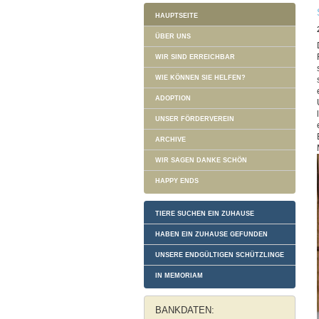
HAUPTSEITE
ÜBER UNS
WIR SIND ERREICHBAR
WIE KÖNNEN SIE HELFEN?
ADOPTION
UNSER FÖRDERVEREIN
ARCHIVE
WIR SAGEN DANKE SCHÖN
HAPPY ENDS
TIERE SUCHEN EIN ZUHAUSE
HABEN EIN ZUHAUSE GEFUNDEN
UNSERE ENDGÜLTIGEN SCHÜTZLINGE
IN MEMORIAM
BANKDATEN: