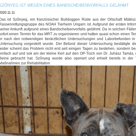
SZŐNYEG IST WEGEN EINES BANDSCHEIBENVORFALLS GELÄHMT
2020.11.11
Das ist Szőnyeg, ein französischer Bulldoggen Rüde aus der Ortschaft Mátész
Rassenrettungsgruppe des NOAH Tierheim Ungarn ist. Aufgrund der ersten Info
seiner Ankunft aufgrund eines Bandscheibenvorfalls gelähmt. Da in solchen Fällen 
sofort einen Termin für das MRT zu organisieren und hatten quasi schon einen T
er nach den notwendigen tierärztlichen Untersuchungen und Laborbefunden in 
Untersuchung vorgestellt wurde. Der Befund dieser Untersuchung bestätigte d
leider scheint das Problem nicht erst seit einigen Tagen zu bestehen, sondern ber
einfach auf und sok am der kleine Kerl auf den OP-Tisch von Dr. Juhász Tamás,
Beine gebracht hat. Szőnyeg wurde also operiert und erhielt bereits in der Ti
Maßnahmen zur Rehabilitation.