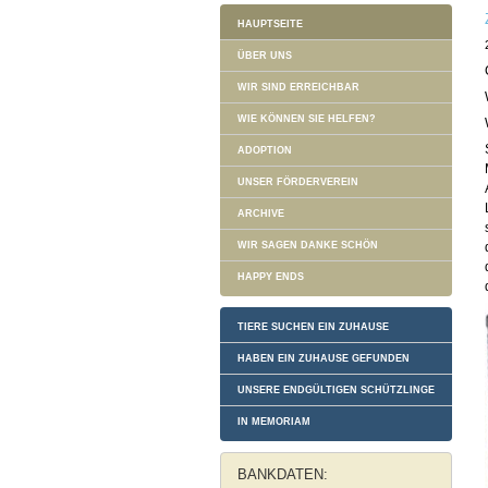
HAUPTSEITE
ÜBER UNS
WIR SIND ERREICHBAR
WIE KÖNNEN SIE HELFEN?
ADOPTION
UNSER FÖRDERVEREIN
ARCHIVE
WIR SAGEN DANKE SCHÖN
HAPPY ENDS
TIERE SUCHEN EIN ZUHAUSE
HABEN EIN ZUHAUSE GEFUNDEN
UNSERE ENDGÜLTIGEN SCHÜTZLINGE
IN MEMORIAM
BANKDATEN: