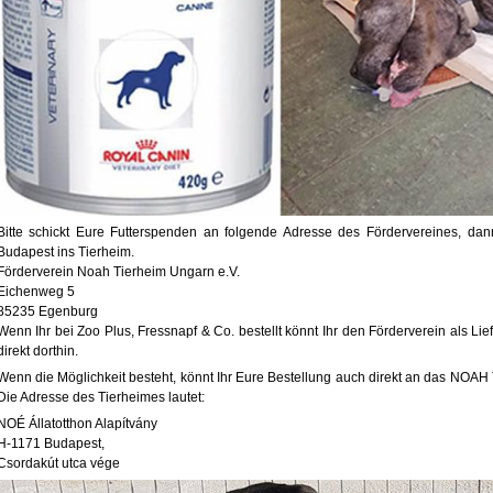
Bitte schickt Eure Futterspenden an folgende Adresse des Fördervereines, da
Budapest ins Tierheim.
Förderverein Noah Tierheim Ungarn e.V.
Eichenweg 5
85235 Egenburg
Wenn Ihr bei Zoo Plus, Fressnapf & Co. bestellt könnt Ihr den Förderverein als L
direkt dorthin.
Wenn die Möglichkeit besteht, könnt Ihr Eure Bestellung auch direkt an das NOA
Die Adresse des Tierheimes lautet:
NOÉ Állatotthon Alapítvány
H-1171 Budapest,
Csordakút utca vége