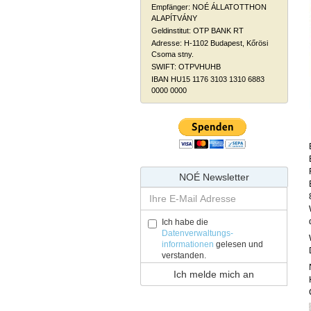
Empfänger: NOÉ ÁLLATOTTHON
ALAPÍTVÁNY
Geldinstitut: OTP BANK RT
Adresse: H-1102 Budapest, Kőrösi
Csoma stny.
SWIFT: OTPVHUHB
IBAN HU15 1176 3103 1310 6883
0000 0000
NOÉ Newsletter
Ich habe die
Datenverwaltungs-
informationen
gelesen und
verstanden.