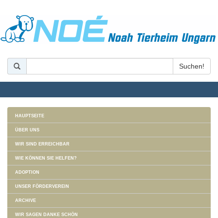
HAUPTSEITE
ÜBER UNS
WIR SIND ERREICHBAR
WIE KÖNNEN SIE HELFEN?
ADOPTION
UNSER FÖRDERVEREIN
ARCHIVE
WIR SAGEN DANKE SCHÖN