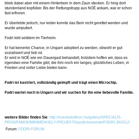
blieb dabei aber mit einem Hinterbein in dem Zaun stecken. Er hing dort
stundenland kopfüber. Bis der Rettungstrupp aus NOÉ ankam, war er schon
fast erfroren.
Er überlebte jedoch, nur leider konnte das Bein nicht gerettet werden und
wurde amputiert.
Fodri lebt seitdem im Tierheim.
Er hat keinerlei Chance, in Ungarn adoptiert zu werden, obwohl er gut
sozialisiert und lieb ist.
Er wird in NOÉ wie ein Dauergast behandelt, trotzdem hoffen wir, dass es
irgendwo eine Familie gibt, die ihm noch ein langes, glückliches Leben, in
Frieden und voller Liebe bieten kann.
Fodri ist kastriert, vollständig geimpft und trägt einen Microchip.
Fodri wartet noch in Ungarn und wir suchen für ihn eine liebevolle Familie.
weitere Bilder finden Sie
:
http://noeallatotthon.hu/gallery/SPECIALIS-
PROGRAMOK/MINIMENHELY-PROJEKT/Gazdit-keresnek/FODRI-392012/
Forum:
FODRI FORUM