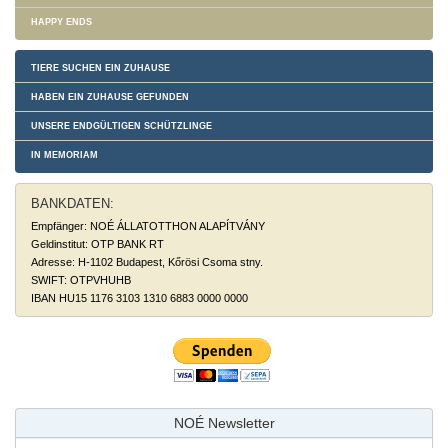
HAPPY ENDS
TIERE SUCHEN EIN ZUHAUSE
HABEN EIN ZUHAUSE GEFUNDEN
UNSERE ENDGÜLTIGEN SCHÜTZLINGE
IN MEMORIAM
BANKDATEN:
Empfänger: NOÉ ÁLLATOTTHON ALAPÍTVÁNY
Geldinstitut: OTP BANK RT
Adresse: H-1102 Budapest, Kőrösi Csoma stny.
SWIFT: OTPVHUHB
IBAN HU15 1176 3103 1310 6883 0000 0000
NOÉ Newsletter