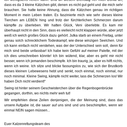
dass es da 3 kleine Kätzchen gibt, denen es nicht gut geht und die mich sehr
brauchen. Sie hatte keine Ahnung, dass die Kätzchen genau im richtigen
Moment in mein Leben traten. Es faszinierte mich wie sehr dieses kleine
Tierchen am LEBEN hing und trotz der fürchterlichen Schmerzen darum
kämpfte zu überleben. Wir hatten Glück, Veni überlebte. Es kam mir
überhaupt nicht in den Sinn, dass es vielleicht nicht klappen würde, aber jetzt
weiß ich welch großes Glück dazu gehört. Jutka starb an einem Freitag, unter
genau solch schrecklichem Todeskampf, wie diese winzigen Seelchen. Und
ich kann einfach nicht verstehen, was der der Unterschied sein soll, denn für
mich sind beide unfassbar! Ich habe kein Gefühl auf meiner Palette, mit der
ich dies umschreiben könnte! Ich bin wütend, klar, aber es geht mir nicht
besser, wenn ich jemanden beschimpfe. Ich bin traurig, ja, aber es hilft nichts,
wenn ich weine. Ich sitze und blicke fassungslos zu, wie sich der Brustkorb
dieses kleinen Lebewesens hebt und senkt, noch einmal, noch einmal, nur
noch minimal. Kleine Swing, kämpfe nicht weiter, lass die Schmerzen los! Wir
haben Dich nicht verdient!“
Swing ist hinter seinem Geschwisterchen über die Regenbogenbrücke
gegangen, dorthin, wo nichts mehr weh tut!
Wir empfehlen diese Zeilen denjenigen, die der Meinung sind, dass das
unsere Aufgabe ist, die sauer auf uns sind und uns beschimpfen, wenn wir
einmal NEIN sagen müssen...
Euer Katzenrettungsteam des