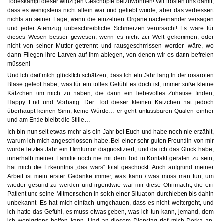
Todeskampf dieser winzigen Geschöpfe beizuwohnen! Wir trösten uns damit,
dass es wenigstens nicht allein war und geliebt wurde, aber das verbessert
nichts an seiner Lage, wenn die einzelnen Organe nacheinander versagen
und jeder Atemzug unbeschreibliche Schmerzen verursacht! Es wäre für
dieses Wesen besser gewesen, wenn es nicht zur Welt gekommen, oder
nicht von seiner Mutter getrennt und rausgeschmissen worden wäre, wo
dann Fliegen ihre Larven auf ihm ablegen, von denen wir es dann befreien
müssen!
Und ich darf mich glücklich schätzen, dass ich ein Jahr lang in der rosaroten
Blase gelebt habe, was für ein tolles Gefühl es doch ist, immer süße kleine
Kätzchen um mich zu haben, die dann ein liebevolles Zuhause finden,
Happy End und Vorhang. Der Tod dieser kleinen Kätzchen hat jedoch
überhaupt keinen Sinn, keine Würde… er geht unfassbaren Qualen einher
und am Ende bleibt die Stille…
Ich bin nun seit etwas mehr als ein Jahr bei Euch und habe noch nie erzählt,
warum ich mich angeschlossen habe. Bei einer sehr guten Freundin von mir
wurde letztes Jahr ein Hirntumor diagnostiziert, und da ich das Glück habe,
innerhalb meiner Familie noch nie mit dem Tod in Kontakt geraten zu sein,
hat mich die Erkenntnis „das wars“ total geschockt. Auch aufgrund meiner
Arbeit ist mein erster Gedanke immer, was kann / was muss man tun, um
wieder gesund zu werden und irgendwie war mir diese Ohnmacht, die ein
Patient und seine Mitmenschen in solch einer Situation durchleben bis dahin
unbekannt. Es hat mich einfach umgehauen, dass es nicht weitergeht, und
ich hatte das Gefühl, es muss etwas geben, was ich tun kann, jemand, dem
ich wenigstens helfen kann. Und an diesem Dienstag rief mich Dorka an,