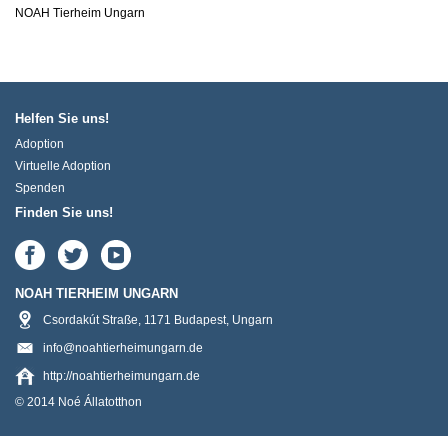
NOAH Tierheim Ungarn
Helfen Sie uns!
Adoption
Virtuelle Adoption
Spenden
Finden Sie uns!
NOAH TIERHEIM UNGARN
Csordakút Straße
,
1171
Budapest
,
Ungarn
info@noahtierheimungarn.de
http://noahtierheimungarn.de
© 2014 Noé Állatotthon