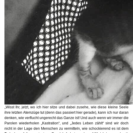
„Wisst Ihr, jetzt, wo ich hier sitze und dabei zusehe, wie diese kleine Seele
ihre letzten Atemzüge tut (denn das passiert hier gerade), kann ich nur daran
denken, wie verflucht ungerecht das Ganze ist! Und auch wenn wir immer die
Parolen wiederholen „Kastration“, und „Jedes Leben zählt“ sind wir doch
nicht in der Lage den Menschen zu vermitteln, wie schockierend es ist dem