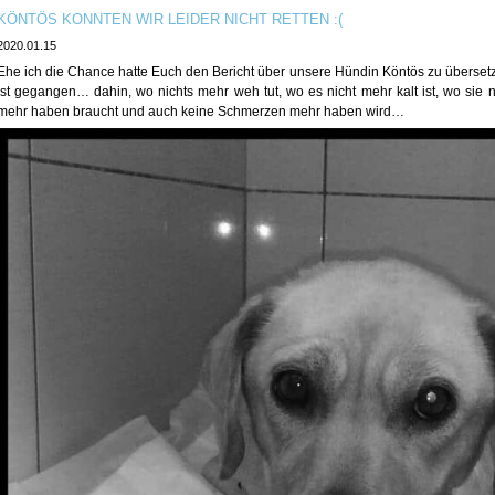
KÖNTÖS KONNTEN WIR LEIDER NICHT RETTEN :(
2020.01.15
Ehe ich die Chance hatte Euch den Bericht über unsere Hündin Köntös zu überset
ist gegangen… dahin, wo nichts mehr weh tut, wo es nicht mehr kalt ist, wo sie 
mehr haben braucht und auch keine Schmerzen mehr haben wird…