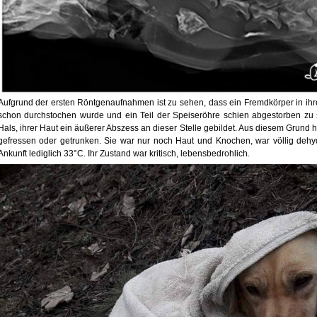
Aufgrund der ersten Röntgenaufnahmen ist zu sehen, dass ein Fremdkörper in ihr
schon durchstochen wurde und ein Teil der Speiseröhre schien abgestorben zu s
Hals, ihrer Haut ein äußerer Abszess an dieser Stelle gebildet. Aus diesem Grund h
gefressen oder getrunken. Sie war nur noch Haut und Knochen, war völlig dehydr
Ankunft lediglich 33°C. Ihr Zustand war kritisch, lebensbedrohlich.