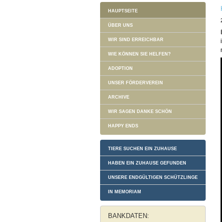
HAUPTSEITE
ÜBER UNS
WIR SIND ERREICHBAR
WIE KÖNNEN SIE HELFEN?
ADOPTION
UNSER FÖRDERVEREIN
ARCHIVE
WIR SAGEN DANKE SCHÖN
HAPPY ENDS
TIERE SUCHEN EIN ZUHAUSE
HABEN EIN ZUHAUSE GEFUNDEN
UNSERE ENDGÜLTIGEN SCHÜTZLINGE
IN MEMORIAM
BANKDATEN: