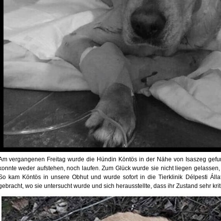
Am vergangenen Freitag wurde die Hündin Köntös in der Nähe von Isaszeg gefunde
konnte weder aufstehen, noch laufen.
Zum Glück wurde sie nicht liegen gelassen, s
So kam Köntös in unsere Obhut und wurde sofort in die Tierklinik Délpesti Áll
gebracht, wo sie untersucht wurde und sich herausstellte, dass ihr Zustand sehr kriti