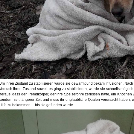
Um ihren Zustand zu stabilisieren wurde sie gewärmt und bekam Infusionen. Nac
Versuch ihren Zustand soweit es ging zu stabilisieren, wurde sie schnellstmöglich o
heraus, dass der Fremdkörper, der ihre Speiseröhre zerrissen hatte, ein Knochen wa
sondern seit längerer Zeit und muss ihr unglaubliche Qualen verursacht haben,
Hilfe zu bekommen… bis sie gefunden wurde.