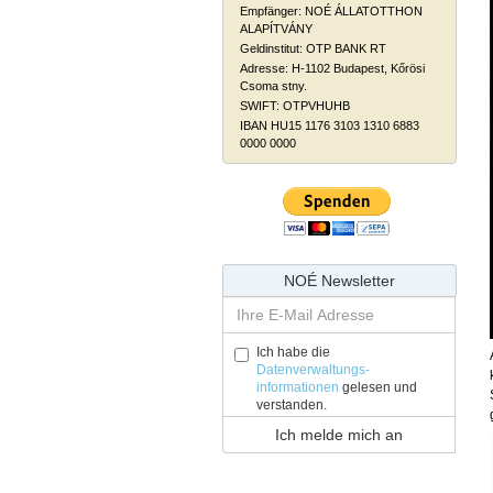
Empfänger: NOÉ ÁLLATOTTHON
ALAPÍTVÁNY
Geldinstitut: OTP BANK RT
Adresse: H-1102 Budapest, Kőrösi
Csoma stny.
SWIFT: OTPVHUHB
IBAN HU15 1176 3103 1310 6883
0000 0000
NOÉ Newsletter
Ich habe die
Datenverwaltungs-
informationen
gelesen und
verstanden.