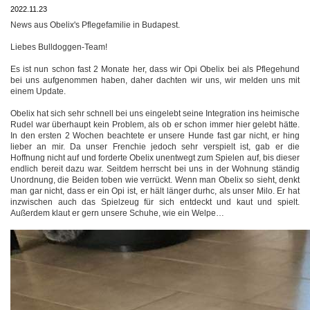
2022.11.23
News aus Obelix's Pflegefamilie in Budapest.
Liebes Bulldoggen-Team!
Es ist nun schon fast 2 Monate her, dass wir Opi Obelix bei als Pflegehund
bei uns aufgenommen haben, daher dachten wir uns, wir melden uns mit
einem Update.
Obelix hat sich sehr schnell bei uns eingelebt seine Integration ins heimische
Rudel war überhaupt kein Problem, als ob er schon immer hier gelebt hätte.
In den ersten 2 Wochen beachtete er unsere Hunde fast gar nicht, er hing
lieber an mir. Da unser Frenchie jedoch sehr verspielt ist, gab er die
Hoffnung nicht auf und forderte Obelix unentwegt zum Spielen auf, bis dieser
endlich bereit dazu war. Seitdem herrscht bei uns in der Wohnung ständig
Unordnung, die Beiden toben wie verrückt. Wenn man Obelix so sieht, denkt
man gar nicht, dass er ein Opi ist, er hält länger durhc, als unser Milo. Er hat
inzwischen auch das Spielzeug für sich entdeckt und kaut und spielt.
Außerdem klaut er gern unsere Schuhe, wie ein Welpe…