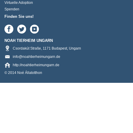
Virtuelle Adoption
Spenden
Finden Sie uns!
NOAH TIERHEIM UNGARN
Csordakút Straße
,
1171
Budapest
,
Ungarn
info@noahtierheimungarn.de
http://noahtierheimungarn.de
© 2014 Noé Állatotthon