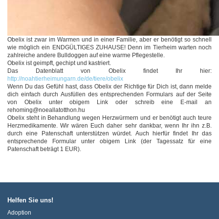
Obelix ist zwar im Warmen und in einer Familie, aber er benötigt so schnell
wie möglich ein ENDGÜLTIGES ZUHAUSE! Denn im Tierheim warten noch
zahlreiche andere Bulldoggen auf eine warme Pflegestelle.
Obelix ist geimpft, gechipt und kastriert.
Das Datenblatt von Obelix findet Ihr hier:
http://noahtierheimungarn.de/de/tiere/obelix
Wenn Du das Gefühl hast, dass Obelix der Richtige für Dich ist, dann melde
dich einfach durch Ausfüllen des entsprechenden Formulars auf der Seite
von Obelix unter obigem Link oder schreib eine E-mail an
rehoming@noeallatotthon.hu
Obelix steht in Behandlung wegen Herzwürmern und er benötigt auch teure
Herzmedikamente. Wir wären Euch daher sehr dankbar, wenn Ihr ihn z.B.
durch eine Patenschaft unterstützen würdet. Auch hierfür findet Ihr das
entsprechende Formular unter obigem Link (der Tagessatz für eine
Patenschaft beträgt 1 EUR).
Helfen Sie uns!
Adoption