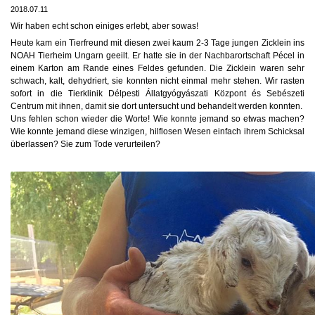
2018.07.11
Wir haben echt schon einiges erlebt, aber sowas!
Heute kam ein Tierfreund mit diesen zwei kaum 2-3 Tage jungen Zicklein ins
NOAH Tierheim Ungarn geeilt. Er hatte sie in der Nachbarortschaft Pécel in
einem Karton am Rande eines Feldes gefunden. Die Zicklein waren sehr
schwach, kalt, dehydriert, sie konnten nicht einmal mehr stehen. Wir rasten
sofort in die Tierklinik Délpesti Állatgyógyászati Központ és Sebészeti
Centrum mit ihnen, damit sie dort untersucht und behandelt we
rden konnten.
Uns fehlen schon wieder die Worte! Wie konnte jemand so etwas machen?
Wie konnte jemand diese winzigen, hilflosen Wesen einfach ihrem Schicksal
überlassen? Sie zum Tode verurteilen?