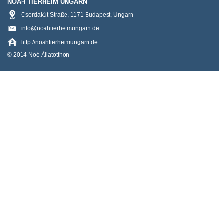
NOAH TIERHEIM UNGARN
Csordakút Straße
,
1171
Budapest
,
Ungarn
info@noahtierheimungarn.de
http://noahtierheimungarn.de
© 2014 Noé Állatotthon