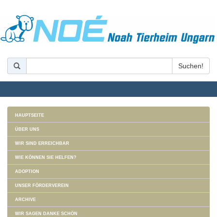
HAUPTSEITE
ÜBER UNS
WIR SIND ERREICHBAR
WIE KÖNNEN SIE HELFEN?
ADOPTION
UNSER FÖRDERVEREIN
ARCHIVE
WIR SAGEN DANKE SCHÖN