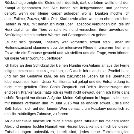
Rückschläge zeigte die Kleine sehr deutlich, daß sie leben wollte und den
Kampf aufgenommen hat. Alle haben sie liebgewonnen und jedesmal
gehofft, wenn der kleine Körper aufgeben wollte. Danken möchte ich
auch Fatime, Zsuzsa, Attila, Orsi, Klári sowie allen weiteren ehrenamtlichen
Helfern in NOÉ mit denen ich nicht über Facebook verbunden bin, die ihr
Herz täglich an die Tiere verschenken und versuchen, ihren anvertrauten
Schützlingen ein bisschen Wärme und Geborgenheit zu geben.
Es hat sich gelohnt, Foszlany war körperlich soweit stabil, aber ihr
Heilungszustand stagnierte trotz der intensiven Pflege in unserem Tierheim.
Es wurde ein Zuhause gesucht und wir stellten uns die Frage, wem können
wir diese Verantwortung übertragen.
Ich habe an dem Schicksal der kleinen Hündin von Anfang an aus der Ferne
teilgenommen und muss gestehen, daß auch ich manchmal Zweifel hatte
und mir der Gedanke kam, ob ein zukünftiges Leben für sie überhaupt
lebenswert sein kann. Unser Familienrat hat getagt und die Entscheidung ist
nicht leicht gefallen. Ohne Gabi's Zuspruch und Betti's Übersetzungen der
endlosen Krankenakte, hätte ich es wohl nicht gewagt, denn ich hatte ganz
schön Respekt vor dieser Aufgabe. Meine Kolleginnen in Ungarn schenkten
mir blindes Vertrauen und im Juni 2015 war es endlich soweit. Csilla und
Betti haben sich auf den langen Weg gemacht, um Foszlany persönlich zu
uns, ihr zukünftiges Zuhause, zu fahren.
An dieser Stelle möchte ich mich einmal ganz "offiziell“ bei meinem Mann
Alex und meiner Tochter Hannah von Herzen bedanken, die mich bei diesen
Entscheidungen unterstützen, bereit sind, jedes neue Familienmitglied