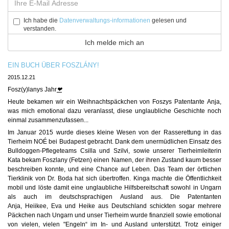
Ich habe die
Datenverwaltungs-informationen
gelesen und
verstanden.
EIN BUCH ÜBER FOSZLÁNY!
2015.12.21
Fosz(y)lanys Jahr
❤
Heute bekamen wir ein Weihnachtspäckchen von Foszys Patentante Anja,
was mich emotional dazu veranlasst, diese unglaubliche Geschichte noch
einmal zusammenzufassen...
Im Januar 2015 wurde dieses kleine Wesen von der Rasserettung in das
Tierheim NOÉ bei Budapest gebracht. Dank dem unermüdlichen Einsatz des
Bulldoggen-Pflegeteams Csilla und Szilvi, sowie unserer Tierheimleiterin
Kata bekam Foszlany (Fetzen) einen Namen, der ihren Zustand kaum besser
beschreiben konnte, und eine Chance auf Leben. Das Team der örtlichen
Tierklinik von Dr. Boda hat sich übertroffen. Kinga machte die Öffentlichkeit
mobil und löste damit eine unglaubliche Hilfsbereitschaft sowohl in Ungarn
als auch im deutschsprachigen Ausland aus. Die Patentanten
Anja, Heiikee, Eva und Heike aus Deutschland schickten sogar mehrere
Päckchen nach Ungarn und unser Tierheim wurde finanziell sowie emotional
von vielen, vielen "Engeln“ im In- und Ausland unterstützt. Trotz einiger