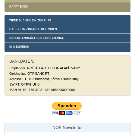
HAPPY ENDS
TIERE SUCHEN EIN ZUHAUSE
HABEN EIN ZUHAUSE GEFUNDEN
UNSERE ENDGÜLTIGEN SCHÜTZLINGE
IN MEMORIAM
BANKDATEN:
Empfänger: NOÉ ÁLLATOTTHON ALAPÍTVÁNY
Geldinstitut: OTP BANK RT
Adresse: H-1102 Budapest, Kőrösi Csoma stny.
SWIFT: OTPVHUHB
IBAN HU15 1176 3103 1310 6883 0000 0000
NOÉ Newsletter