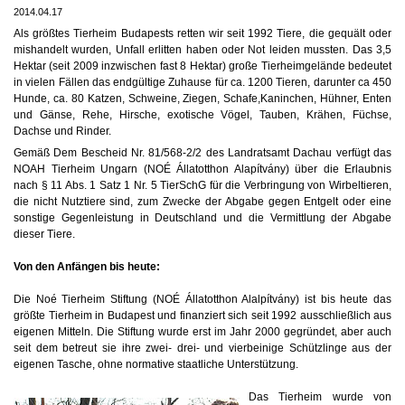
2014.04.17
Als größtes Tierheim Budapests retten wir seit 1992 Tiere, die gequält oder
mishandelt wurden, Unfall erlitten haben oder Not leiden mussten. Das 3,5
Hektar (seit 2009 inzwischen fast 8 Hektar) große Tierheimgelände bedeutet
in vielen Fällen das endgültige Zuhause für ca. 1200 Tieren, darunter ca 450
Hunde, ca. 80 Katzen, Schweine, Ziegen, Schafe,Kaninchen, Hühner, Enten
und Gänse, Rehe, Hirsche, exotische Vögel, Tauben, Krähen, Füchse,
Dachse und Rinder.
Gemäß Dem Bescheid Nr. 81/568-2/2 des Landratsamt Dachau verfügt das
NOAH Tierheim Ungarn (NOÉ Állatotthon Alapítvány) über die Erlaubnis
nach § 11 Abs. 1 Satz 1 Nr. 5 TierSchG für die Verbringung von Wirbeltieren,
die nicht Nutztiere sind, zum Zwecke der Abgabe gegen Entgelt oder eine
sonstige Gegenleistung in Deutschland und die Vermittlung der Abgabe
dieser Tiere.
Von den Anfängen bis heute:
Die Noé Tierheim Stiftung (NOÉ Állatotthon Alalpítvány) ist bis heute das
größte Tierheim in Budapest und finanziert sich seit 1992 ausschließlich aus
eigenen Mitteln. Die Stiftung wurde erst im Jahr 2000 gegründet, aber auch
seit dem betreut sie ihre zwei- drei- und vierbeinige Schützlinge aus der
eigenen Tasche, ohne normative staatliche Unterstützung.
Das Tierheim wurde von