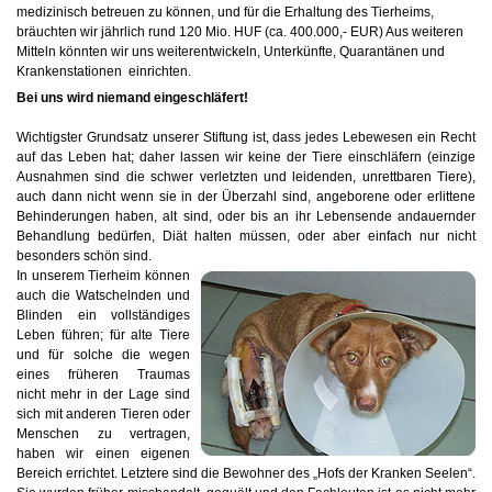
medizinisch betreuen zu können, und für die Erhaltung des Tierheims,
bräuchten wir jährlich rund 120 Mio. HUF (ca. 400.000,- EUR) Aus weiteren
Mitteln könnten wir uns weiterentwickeln, Unterkünfte, Quarantänen und
Krankenstationen einrichten.
Bei uns wird niemand eingeschläfert!
Wichtigster Grundsatz unserer Stiftung ist, dass jedes Lebewesen ein Recht
auf das Leben hat; daher lassen wir keine der Tiere einschläfern (einzige
Ausnahmen sind die schwer verletzten und leidenden, unrettbaren Tiere),
auch dann nicht wenn sie in der Überzahl sind, angeborene oder erlittene
Behinderungen haben, alt sind, oder bis an ihr Lebensende andauernder
Behandlung bedürfen, Diät halten müssen, oder aber einfach nur nicht
besonders schön sind.
In unserem Tierheim können
auch die Watschelnden und
Blinden ein vollständiges
Leben führen; für alte Tiere
und für solche die wegen
eines früheren Traumas
nicht mehr in der Lage sind
sich mit anderen Tieren oder
Menschen zu vertragen,
haben wir einen eigenen
Bereich errichtet. Letztere sind die Bewohner des „Hofs der Kranken Seelen“.