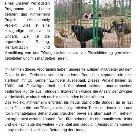
eines unseren wichtigsten
Programme ins Leben
gerufen: das Minitierheim
Projekt (Minimenhely
Projekt). Dies ist eine
einzigartige Initiative in
Ungarn. Ziel ist die
organisierte Rettung,
Rehabilitation und
Vermittlung von aus Tötungsstationen bzw. vor Einschläferung geretteten,
gefolterten und misshandelten Tieren.
Im Rahmen dieses Programms haben unsere freiwilligen Mitarbeiter auf dem
Gelände des Tierheims von den anderen Bereichen separiert ein mini
Tierheim mit 10 Kenneln/Zwingern ausgebaut. Dieses Projekt basiert zu
100% auf Freiwilligenarbeit und übernimmt seitdem ununterbrochen
bedürftige Hunde aus Tötungen. Inzwischen wurde die Anzahl der Zwinger
verdreifacht, wodurch wir noch mehr Hunden helfen können.
Das Projekt Minitierheim erfordert bis heute das größte Budget, da in fast
allen Fällen die aus Tötungsstationen geretteten Tiere sehr krank sind und
noch monatelange Behandlung brauchen bevor sie überhaupt im Tierheim
untergebracht werden können. Dort übernehmen die ehrenamtlichen Helfer
und die Fachleute die weitere – viel Zeit und Geduld in Anspruch nehmende
– physische und seelische Betreuung der Hunde.