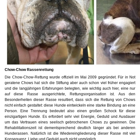
Chow-Chow Rassenrettung
Die Chow-Chow-Rettung wurde offiziell im Mai 2009 gegründet. Für in Not
geratene Chows hat sich die Stiftung aber auch schon viel früher engagiert
und die langjährigen Erfahrungen belegten, wie wichtig auch hier, eine nur
auf diese Rasse ausgerichtete, Rettungsorganisation ist. Aus den
Besonderheiten dieser Rasse resultiert, dass sich die Rettung von Chows
nicht einfach gestaltet: diese Hunde eintwickeln eine starke Bindung an eine
Person. Eine Trennung bedeutet also einen großen Schock für diese
einzigartigen Hunde. Es erfordert sehr viel Energie, Geduld und Ausdauer
um das Vertrauen eines seelisch gebrochenen Chows zu gewinnen. Die
Rehabilitationszeit ist dementsprechend deutlich länger als bei anderen
Hunderassen. Natürlich ist die Wiedereingliederung dieser Rasse mit viel
Konsequenz, Liebe und Geduld auch nicht unmöglich.