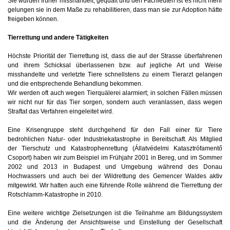
Sie wurden früher misshandelt, gequält und den Fachleuten ist es nicht mehr
gelungen sie in dem Maße zu rehabilitieren, dass man sie zur Adoption hätte
freigeben können.
Tierrettung und andere Tätigkeiten
Höchste Priorität der Tierrettung ist, dass die auf der Strasse überfahrenen
und ihrem Schicksal überlassenen bzw. auf jegliche Art und Weise
misshandelte und verletzte Tiere schnellstens zu einem Tierarzt gelangen
und die entsprechende Behandlung bekommen.
Wir werden oft auch wegen Tierquälerei alarmiert; in solchen Fällen müssen
wir nicht nur für das Tier sorgen, sondern auch veranlassen, dass wegen
Straftat das Verfahren eingeleitet wird.
Eine Krisengruppe steht durchgehend für den Fall einer für Tiere
bedrohlichen Natur- oder Industriekatastrophe in Bereitschaft. Als Mitglied
der Tierschutz und Katastrophenrettung (Állatvédelmi Katasztrófamentő
Csoport) haben wir zum Beispiel im Frühjahr 2001 in Bereg, und im Sommer
2002 und 2013 in Budapest und Umgebung während des Donau
Hochwassers und auch bei der Wildrettung des Gemencer Waldes aktiv
mitgewirkt. Wir hatten auch eine führende Rolle während die Tierrettung der
Rotschlamm-Katastrophe in 2010.
Eine weitere wichtige Zielsetzungen ist die Teilnahme am Bildungssystem
und die Änderung der Ansichtsweise und Einstellung der Gesellschaft