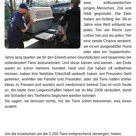
zwei enthusiastischen
jungen Menschen, Zoli und
Hédi gegründet. Die Zwei
haben am Anfang der ’90-er
Jahre eine Welt erträumt wo
jedes Tier ein Recht zum
Leben hat und wo jedes Tier
eine zweite Chance verdient,
sei es ein ausgesetzter Hund
oder aber ein Suppenhuhn.
Jahre lang sparten sie für den Erwerb eines Grundstückes und begannen die
notleidenden Tiere aufzunehmen. Und diese kamen und kamen... am Ende
waren es schon mehrere Hundert. Hédi und Zoli haben oft entbehren
müssen, haben ihre familiäre Erbschaft verkauft, haben von Freunden Geld
geliehen, wohnten bei Familie und Freunden, aber die Tiere hatten immer
etwas zu Fressen und wurden auch medizinisch betreut. Das ist noch heute
so; die letzte ihrer Liegenschaften haben sie im Mai 2008 veräußert, damit
die Schulden des Tierheims beglichen werden konnten.
Sie sagen, sie bereuen nichts, nur die Tiere sollen bekommen, was ihnen
zusteht.
Um die inzwischen um die 1.200 Tiere entsprechend versorgen, heilen,