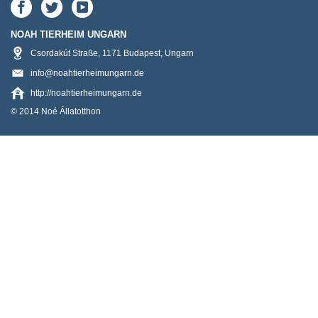
NOAH TIERHEIM UNGARN
Csordakút Straße
,
1171
Budapest
,
Ungarn
info@noahtierheimungarn.de
http://noahtierheimungarn.de
© 2014 Noé Állatotthon