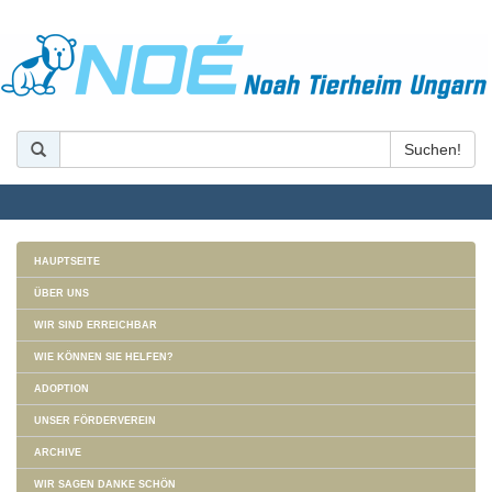
HAUPTSEITE
ÜBER UNS
WIR SIND ERREICHBAR
WIE KÖNNEN SIE HELFEN?
ADOPTION
UNSER FÖRDERVEREIN
ARCHIVE
WIR SAGEN DANKE SCHÖN