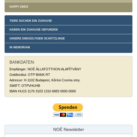
HAPPY ENDS
TIERE SUCHEN EIN ZUHAUSE
HABEN EIN ZUHAUSE GEFUNDEN
UNSERE ENDGÜLTIGEN SCHÜTZLINGE
IN MEMORIAM
BANKDATEN:
Empfänger: NOÉ ÁLLATOTTHON ALAPÍTVÁNY
Geldinstitut: OTP BANK RT
Adresse: H-1102 Budapest, Kőrösi Csoma stny.
SWIFT: OTPVHUHB
IBAN HU15 1176 3103 1310 6883 0000 0000
NOÉ Newsletter