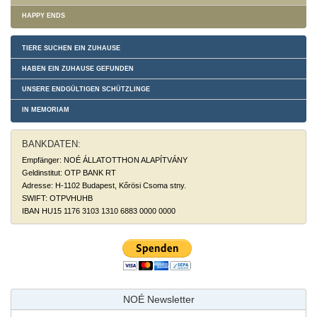
HAPPY ENDS
TIERE SUCHEN EIN ZUHAUSE
HABEN EIN ZUHAUSE GEFUNDEN
UNSERE ENDGÜLTIGEN SCHÜTZLINGE
IN MEMORIAM
BANKDATEN:
Empfänger: NOÉ ÁLLATOTTHON ALAPÍTVÁNY
Geldinstitut: OTP BANK RT
Adresse: H-1102 Budapest, Kőrösi Csoma stny.
SWIFT: OTPVHUHB
IBAN HU15 1176 3103 1310 6883 0000 0000
NOÉ Newsletter