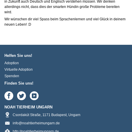
in Zukunft auch Deutsch und Englisch verstehen müssen. Wir denken
allerdings nicht, dass dies der smarten Hündin große Probleme bereiten
wird.
Wir wünschen dir viel Spass beim Sprachenlernen und viel Glück in deinem
neuen Leben! :D
Helfen Sie uns!
Adoption
Virtuelle Adoption
Spenden
Finden Sie uns!
NOAH TIERHEIM UNGARN
Csordakút Straße
,
1171
Budapest
,
Ungarn
info@noahtierheimungarn.de
http://noahtierheimungarn.de