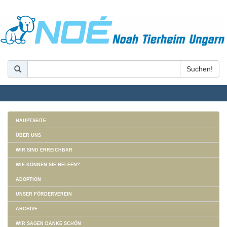
HAUPTSEITE
ÜBER UNS
WIR SIND ERREICHBAR
WIE KÖNNEN SIE HELFEN?
ADOPTION
UNSER FÖRDERVEREIN
ARCHIVE
WIR SAGEN DANKE SCHÖN