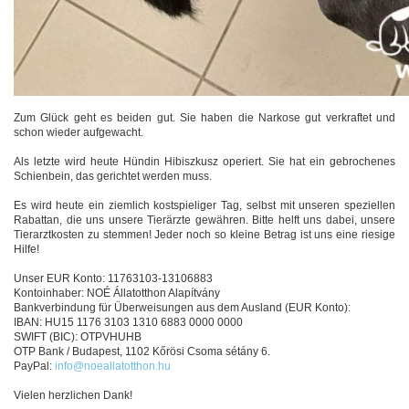
Zum Glück geht es beiden gut. Sie haben die Narkose gut verkraftet und
schon wieder aufgewacht.
Als letzte wird heute Hündin Hibiszkusz operiert. Sie hat ein gebrochenes
Schienbein, das gerichtet werden muss.
Es wird heute ein ziemlich kostspieliger Tag, selbst mit unseren speziellen
Rabattan, die uns unsere Tierärzte gewähren. Bitte helft uns dabei, unsere
Tierarztkosten zu stemmen! Jeder noch so kleine Betrag ist uns eine riesige
Hilfe!
Unser EUR Konto: 11763103-13106883
Kontoinhaber: NOÉ Állatotthon Alapítvány
Bankverbindung für Überweisungen aus dem Ausland (EUR Konto):
IBAN: HU15 1176 3103 1310 6883 0000 0000
SWIFT (BIC): OTPVHUHB
OTP Bank / Budapest, 1102 Kőrösi Csoma sétány 6.
PayPal:
info@noeallatotthon.hu
Vielen herzlichen Dank!