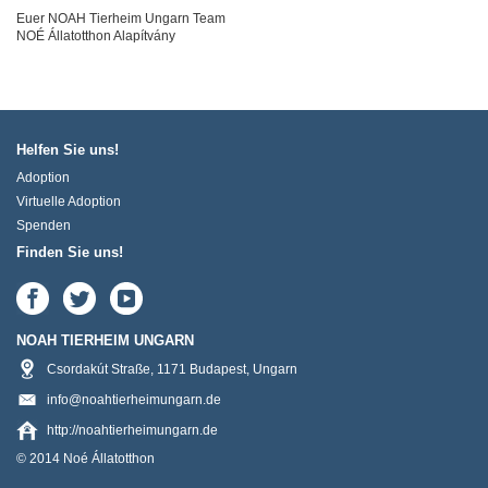
Euer NOAH Tierheim Ungarn Team
NOÉ Állatotthon Alapítvány
Helfen Sie uns!
Adoption
Virtuelle Adoption
Spenden
Finden Sie uns!
NOAH TIERHEIM UNGARN
Csordakút Straße
,
1171
Budapest
,
Ungarn
info@noahtierheimungarn.de
http://noahtierheimungarn.de
© 2014 Noé Állatotthon