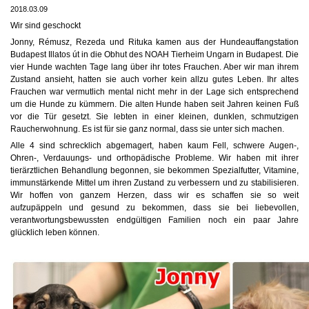
2018.03.09
Wir sind geschockt
Jonny, Rémusz, Rezeda und Rituka kamen aus der Hundeauffangstation
Budapest Illatos út in die Obhut des NOAH Tierheim Ungarn in Budapest. Die
vier Hunde wachten Tage lang über ihr totes Frauchen. Aber wir man ihrem
Zustand ansieht, hatten sie auch vorher kein allzu gutes Leben. Ihr altes
Frauchen war vermutlich mental nicht mehr in der Lage sich entsprechend
um die Hunde zu kümmern. Die alten Hunde haben seit Jahren keinen Fuß
vor die Tür gesetzt. Sie
lebten in einer kleinen, dunklen, schmutzigen
Raucherwohnung. Es ist für sie ganz normal, dass sie unter sich machen.
Alle 4 sind schrecklich abgemagert, haben kaum Fell, schwere Augen-,
Ohren-, Verdauungs- und orthopädische Probleme. Wir haben mit ihrer
tierärztlichen Behandlung begonnen, sie bekommen Spezialfutter, Vitamine,
immunstärkende Mittel um ihren Zustand zu verbessern und zu stabilisieren.
Wir hoffen von ganzem Herzen, dass wir es schaffen sie so weit
aufzupäppeln und gesund zu bekommen, dass sie bei liebevollen,
verantwortungsbewussten endgültigen Familien noch ein paar Jahre
glücklich leben können.