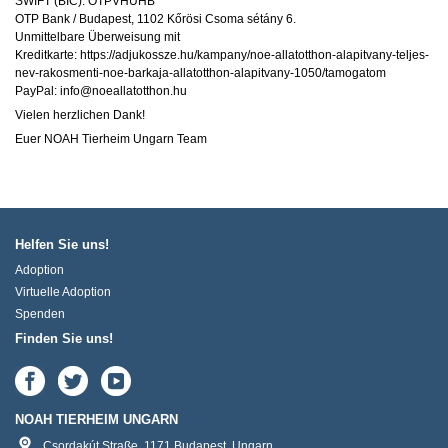
SWIFT (BIC): OTPVHUHB
OTP Bank / Budapest, 1102 Kőrösi Csoma sétány 6.
Unmittelbare Überweisung mit
Kreditkarte: https://adjukossze.hu/kampany/noe-allatotthon-alapitvany-teljes-
nev-rakosmenti-noe-barkaja-allatotthon-alapitvany-1050/tamogatom
PayPal: info@noeallatotthon.hu
Vielen herzlichen Dank!
Euer NOAH Tierheim Ungarn Team
Helfen Sie uns!
Adoption
Virtuelle Adoption
Spenden
Finden Sie uns!
NOAH TIERHEIM UNGARN
Csordakút Straße
,
1171
Budapest
,
Ungarn