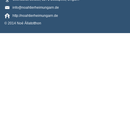
info@noahtierheimungarn.de
http://noahtierheimungarn.de
© 2014 Noé Állatotthon