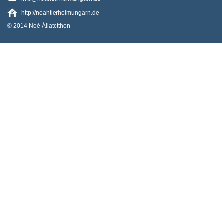
http://noahtierheimungarn.de
© 2014 Noé Állatotthon