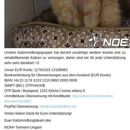
Unsere Katzenrettungsgruppe hat derzeit unzählige weitere kranke und zu
rehabilitierende Katzen zu versorgen, daher sind wir für jede Unterstützung
sehr-sehr dankbar! <3
Unser EUR Konto: 11763103-13106883
Bankverbindung für Überweisungen aus dem Ausland (EUR Konto):
IBAN: HU15 1176 3103 1310 6883 0000 0000
SWIFT (BIC): OTPVHUHB
OTP Bank / Budapest, 1102 Kőrösi Csoma sétány 6.
Unmittelbare Überweisung mit Kreditkarte:
http://adhat.hu/niok/online-
donation/163662
PayPal Überweisung:
info@noeallatotthon.hu
Vielen lieben Dank für Eure Unterstützung!
Euer Katzenrettungsteam des
NOAH Tierheim Ungarn