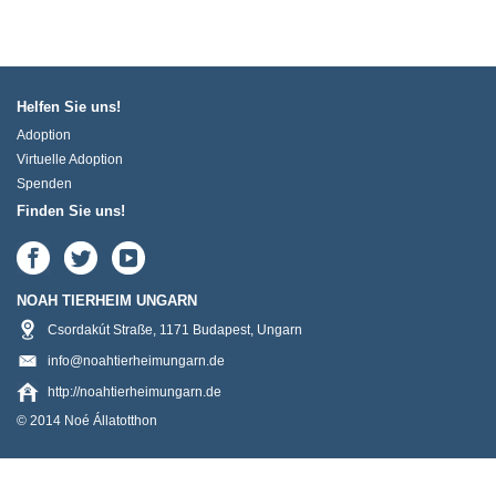
Helfen Sie uns!
Adoption
Virtuelle Adoption
Spenden
Finden Sie uns!
NOAH TIERHEIM UNGARN
Csordakút Straße
,
1171
Budapest
,
Ungarn
info@noahtierheimungarn.de
http://noahtierheimungarn.de
© 2014 Noé Állatotthon