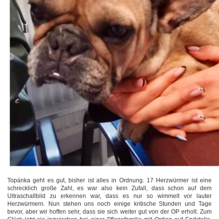
Topánka geht es gut, bisher ist alles in Ordnung. 17 Herzwürmer ist eine
schrecklich große Zahl, es war also kein Zufall, dass schon auf dem
Ultraschallbild zu erkennen war, dass es nur so wimmelt vor lauter
Herzwürmern. Nun stehen uns noch einige kritische Stunden und Tage
bevor, aber wir hoffen sehr, dass sie sich weiter gut von der OP erholt. Zum