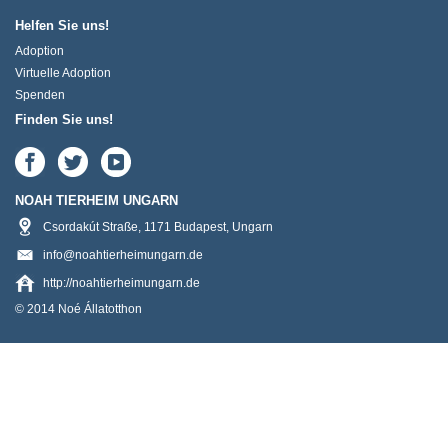
Helfen Sie uns!
Adoption
Virtuelle Adoption
Spenden
Finden Sie uns!
NOAH TIERHEIM UNGARN
Csordakút Straße
,
1171
Budapest
,
Ungarn
info@noahtierheimungarn.de
http://noahtierheimungarn.de
© 2014 Noé Állatotthon