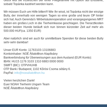
Glück lebt sie inzwischen bei einer Pflegefamilie mit Option auf Endstelle,
sobald Topánka kastriert werden kann.
Wir müssen Euch um Hilfe bitten!!! Wie Ihr wisst, ist Topánka nicht der einzige
Bully, der innerhalb von wenigen Tagen so eine große und teure OP hinter
sich hat. Auch Gerenda's Wirbelsäulenoperation und vorangegangenes MRT
haben ein großes Loch in die Tierheimkasse geschlagen. Die Tierarztkosten
dieser beiden Hunde beläuft sich nun binnen kürzester Zeit auf mehr als
500.000 HUF(ca. 1350 EUR)
Aber natürlich sind wir auch für unmittelbare Spenden für diese beiden Bully
sehr-sehr dankbar!
Unser EUR Konto: 11763103-13106883
Kontoinhaber: NOÉ Állatotthon Alapítvány
Bankverbindung für Überweisungen aus dem Ausland (EUR Konto):
IBAN: HU15 1176 3103 1310 6883 0000 0000
SWIFT (BIC): OTPVHUHB
OTP Bank / Budapest, 1102 Kőrösi Csoma sétány 6.
PayPal:
info@noeallatotthon.hu
Vielen herzlichen Dank!
Euer NOAH Tierheim Ungarn Team
NOÉ Állatotthon Alapítvány