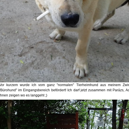
Vor kurzem wurde ich vom ganz "normalen" Tierheimhund aus meinem Zwin
"Bürohund" im Eingangsbereich befördert! Ich darf jetzt zusammen mit Parázs,
ihnen zeigen wo es langgeht
;)