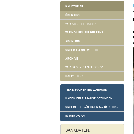
HAUPTSEITE
ÜBER UNS
WIR SIND ERREICHBAR
WIE KÖNNEN SIE HELFEN?
ADOPTION
UNSER FÖRDERVEREIN
ARCHIVE
WIR SAGEN DANKE SCHÖN
HAPPY ENDS
TIERE SUCHEN EIN ZUHAUSE
HABEN EIN ZUHAUSE GEFUNDEN
UNSERE ENDGÜLTIGEN SCHÜTZLINGE
IN MEMORIAM
BANKDATEN: