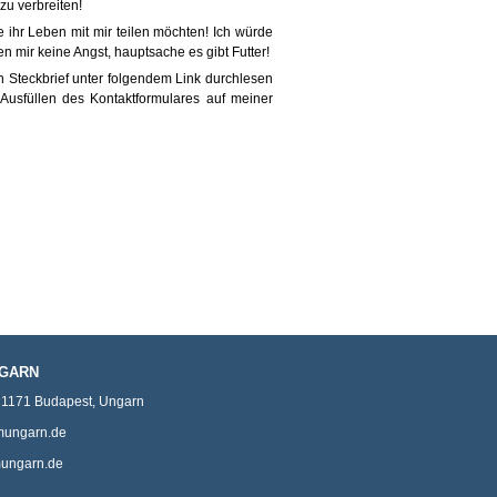
 zu verbreiten!
hr Leben mit mir teilen möchten! Ich würde
 mir keine Angst, hauptsache es gibt Futter!
n Steckbrief unter folgendem Link durchlesen
Ausfüllen des Kontaktformulares auf meiner
NGARN
,
1171
Budapest
,
Ungarn
mungarn.de
imungarn.de