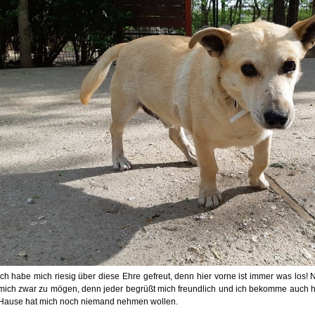
Ich habe mich riesig über diese Ehre gefreut, denn hier vorne ist immer was los!
mich zwar zu mögen, denn jeder begrüßt mich freundlich und ich bekomme auch hi
Hause hat mich noch niemand nehmen wollen.