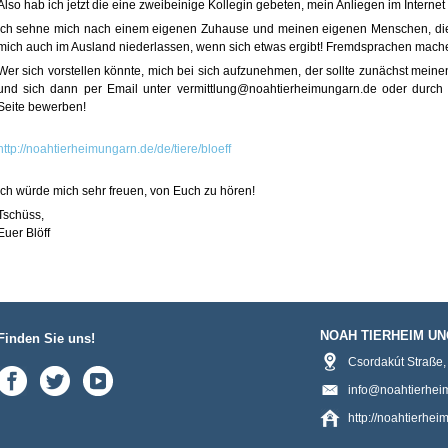
Also hab ich jetzt die eine zweibeinige Kollegin gebeten, mein Anliegen im Internet
Ich sehne mich nach einem eigenen Zuhause und meinen eigenen Menschen, die i
mich auch im Ausland niederlassen, wenn sich etwas ergibt! Fremdsprachen machen
Wer sich vorstellen könnte, mich bei sich aufzunehmen, der sollte zunächst meine
und sich dann per Email unter vermittlung@noahtierheimungarn.de oder durch 
Seite bewerben!
http://noahtierheimungarn.de/de/tiere/bloeff
Ich würde mich sehr freuen, von Euch zu hören!
Tschüss,
Euer Blöff
NOAH TIERHEIM U
Finden Sie uns!
Csordakút Straße
info@noahtierhei
http://noahtierhe