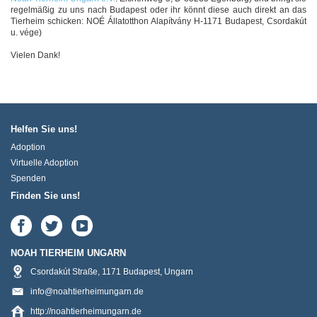
regelmäßig zu uns nach Budapest oder ihr könnt diese auch direkt an das
Tierheim schicken: NOÉ Állatotthon Alapítvány H-1171 Budapest, Csordakút
u. vége)
Vielen Dank!
Helfen Sie uns!
Adoption
Virtuelle Adoption
Spenden
Finden Sie uns!
NOAH TIERHEIM UNGARN
Csordakút Straße
,
1171
Budapest
,
Ungarn
info@noahtierheimungarn.de
http://noahtierheimungarn.de