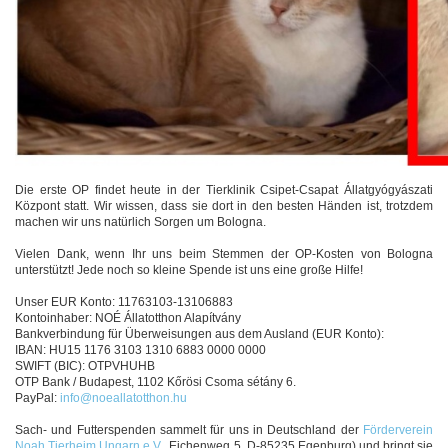
Die erste OP findet heute in der Tierklinik Csipet-Csapat Állatgyógyászati
Központ statt. Wir wissen, dass sie dort in den besten Händen ist, trotzdem
machen wir uns natürlich Sorgen um Bologna.
Vielen Dank, wenn Ihr uns beim Stemmen der OP-Kosten von Bologna
unterstützt! Jede noch so kleine Spende ist uns eine große Hilfe!
Unser EUR Konto: 11763103-13106883
Kontoinhaber: NOÉ Állatotthon Alapítvány
Bankverbindung für Überweisungen aus dem Ausland (EUR Konto):
IBAN: HU15 1176 3103 1310 6883 0000 0000
SWIFT (BIC): OTPVHUHB
OTP Bank / Budapest, 1102 Kőrösi Csoma sétány 6.
PayPal:
info@noeallatotthon.hu
Sach- und Futterspenden sammelt für uns in Deutschland der
Förderverein
Noah Tierheim Ungarn e.V.
. Eichenweg 5, D-85235 Egenburg) und bringt sie