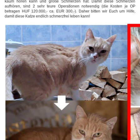
kaum hören kann und große Schmerzen hat. Damit diese Schmerzen
aufhören, sind 2 sehr teure Operationen notwendig (die Kosten je OP
betragen HUF 120.000,- ca. EUR 300,-). Daher bitten wir Euch um Hilfe,
damit diese Katze endlich schmerzfrei leben kann!