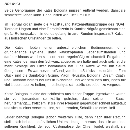
2024.04.03
Beide Gehörgänge der Katze Bologna müssen entfernt werden, damit sie
schmerzfrei leben kann. Dabei bitten wir Euch um Hilfe!
Im Februar organisierte die MacsKaLand Katzenrettungsgruppe des NOAH
Tierheim Ungarn und eine Tierschützerin in Komitat Nógrád gemeinsam eine
große Rettungsaktion, in der es gelang, in zwei Runden insgesamt 7 Katzen
aus höllischen Umständen zu retten.
Die Katzen lebten unter unbeschreiblichen Bedingungen, ohne
grundlegende Hygiene, unter katastrophalen Lebensumständen und
darüber hinaus wurden sie auch noch regelmäßig misshandelt. Es gab dort
eine Katze, der man den Schwanz abgebrochen hatte und auch solche, die
mehr Schläge als Futter bekommen hat. Eine Katze wurde mit Säure
übergossen… Es war herzzerreißend, von ihrem Schicksal zu erfahren. Zum
Glück sind die Samtpfoten Gizmó, Maori, Nyuszkó, Bologna, Dream, Csatni
und Damdam bereits bei uns in Sicherheit und wir bemühen uns, ihnen mit
viel Liebe dabei zu helfen, ihr bisheriges schreckliches Leben zu vergessen.
Katze Bologna ist eine der schönsten aus dieser Truppe. Irgendwann wurde
sie von jemandem so kräftig getreten, dass seither ihr Bauch
herunterhängt…. trotzdem ist sie ihrer Pflegerin gegenüber schnell aufgetaut
und sich zu einer verschmusten, schnurrenden, Schoßkatze entwickelt.
Leider benötigt Bologna jedoch weiterhin Hilfe, denn nach ihrer Rettung
stellte sich bei den tierärztlichen Untersuchungen heraus, dass sie an einer
seltenen Krankheit, der sog. Cystomatose der Ohren leidet, weshalb sie