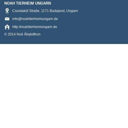
NOAH TIERHEIM UNGARN
Csordakút Straße
,
1171
Budapest
,
Ungarn
info@noahtierheimungarn.de
http://noahtierheimungarn.de
© 2014 Noé Állatotthon