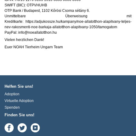
SWIFT (BIC): OTPVHUHB
OTP Bank / Budapest, 1102 Kőrösi Csoma sétány 6.
Unmittelbare Überweisung mit
Kreditkarte: https://adjukossze.hu/kampany/noe-allatotthon-alapitvany-teljes-
nev-rakosmenti-noe-barkaja-allatotthon-alapitvany-1050/tamogatom
PayPal: info@noeallatotthon.hu
Vielen herzlichen Dank!
Euer NOAH Tierheim Ungarn Team
Helfen Sie uns!
Adoption
Virtuelle Adoption
Spenden
Finden Sie uns!