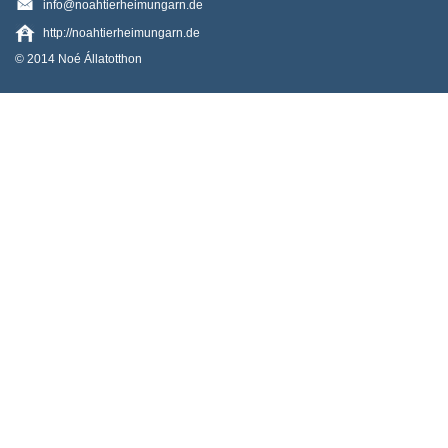
info@noahtierheimungarn.de
http://noahtierheimungarn.de
© 2014 Noé Állatotthon