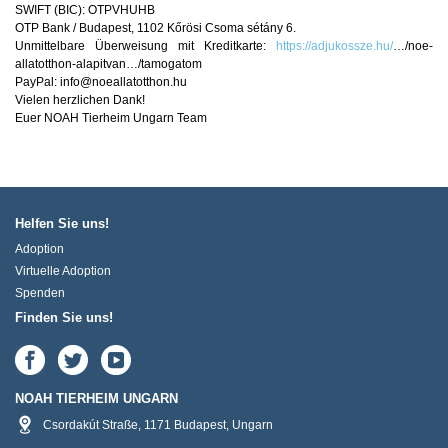
SWIFT (BIC): OTPVHUHB
OTP Bank / Budapest, 1102 Kőrösi Csoma sétány 6.
Unmittelbare Überweisung mit Kreditkarte:
https://adjukossze.hu/
…/noe-
allatotthon-alapitvan…/tamogatom
PayPal: info@noeallatotthon.hu
Vielen herzlichen Dank!
Euer NOAH Tierheim Ungarn Team
Helfen Sie uns!
Adoption
Virtuelle Adoption
Spenden
Finden Sie uns!
NOAH TIERHEIM UNGARN
Csordakút Straße
,
1171
Budapest
,
Ungarn