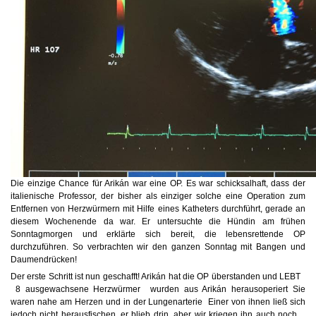
Die einzige Chance für Arikán war eine OP. Es war schicksalhaft, dass der
italienische Professor, der bisher als einziger solche eine Operation zum
Entfernen von Herzwürmern mit Hilfe eines Katheters durchführt, gerade an
diesem Wochenende da war. Er untersuchte die Hündin am frühen
Sonntagmorgen und erklärte sich bereit, die lebensrettende OP
durchzuführen. So verbrachten wir den ganzen Sonntag mit Bangen und
Daumendrücken!
Der erste Schritt ist nun geschafft! Arikán hat die OP überstanden und LEBT
8 ausgewachsene Herzwürmer
wurden aus Arikán herausoperiert
Sie
waren nahe am Herzen und in der Lungenarterie
Einer von ihnen ließ sich
jedoch nicht herausfischen, er blieb drin, aber wir kriegen ihn auch noch…