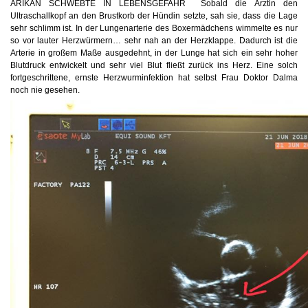
ARIKAN SCHWEBTE IN LEBENSGEFAHR
Sobald die Ärztin den
Ultraschallkopf an den Brustkorb der Hündin setzte, sah sie, dass die Lage
sehr schlimm ist. In der Lungenarterie des Boxermädchens wimmelte es nur
so vor lauter Herzwürmern… sehr nah an der Herzklappe. Dadurch ist die
Arterie in großem Maße ausgedehnt, in der Lunge hat sich ein sehr hoher
Blutdruck entwickelt und sehr viel Blut fließt zurück ins Herz. Eine solch
fortgeschrittene, ernste Herzwurminfektion hat selbst Frau Doktor Dalma
noch nie gesehen.