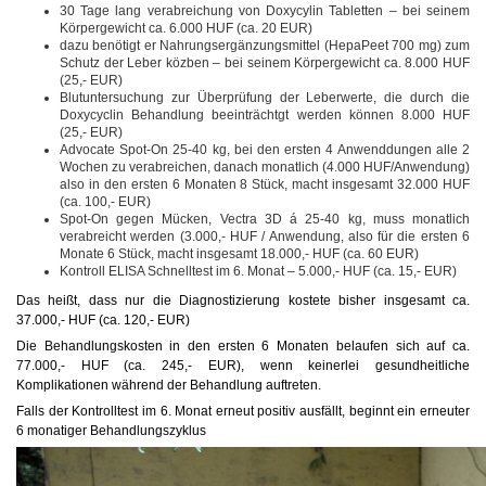
30 Tage lang verabreichung von Doxycylin Tabletten – bei seinem
Körpergewicht ca. 6.000 HUF (ca. 20 EUR)
dazu benötigt er Nahrungsergänzungsmittel (HepaPeet 700 mg) zum
Schutz der Leber közben – bei seinem Körpergewicht ca. 8.000 HUF
(25,- EUR)
Blutuntersuchung zur Überprüfung der Leberwerte, die durch die
Doxycyclin Behandlung beeinträchtgt werden können 8.000 HUF
(25,- EUR)
Advocate Spot-On 25-40 kg, bei den ersten 4 Anwenddungen alle 2
Wochen zu verabreichen, danach monatlich (4.000 HUF/Anwendung)
also in den ersten 6 Monaten 8 Stück, macht insgesamt 32.000 HUF
(ca. 100,- EUR)
Spot-On gegen Mücken, Vectra 3D á 25-40 kg, muss monatlich
verabreicht werden (3.000,- HUF / Anwendung, also für die ersten 6
Monate 6 Stück, macht insgesamt 18.000,- HUF (ca. 60 EUR)
Kontroll ELISA Schnelltest im 6. Monat – 5.000,- HUF (ca. 15,- EUR)
Das heißt, dass nur die Diagnostizierung kostete bisher insgesamt ca.
37.000,- HUF (ca. 120,- EUR)
Die Behandlungskosten in den ersten 6 Monaten belaufen sich auf ca.
77.000,- HUF (ca. 245,- EUR), wenn keinerlei gesundheitliche
Komplikationen während der Behandlung auftreten.
Falls der Kontrolltest im 6. Monat erneut positiv ausfällt, beginnt ein erneuter
6 monatiger Behandlungszyklus