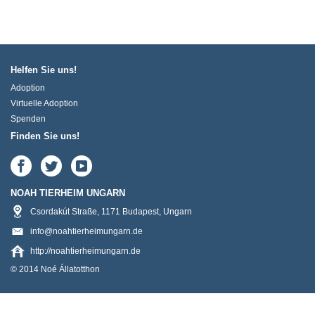
Helfen Sie uns!
Adoption
Virtuelle Adoption
Spenden
Finden Sie uns!
NOAH TIERHEIM UNGARN
Csordakút Straße
,
1171
Budapest
,
Ungarn
info@noahtierheimungarn.de
http://noahtierheimungarn.de
© 2014 Noé Állatotthon