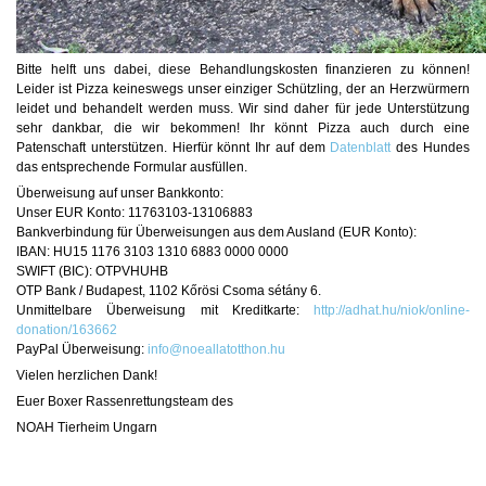
Bitte helft uns dabei, diese Behandlungskosten finanzieren zu können!
Leider ist Pizza keineswegs unser einziger Schützling, der an Herzwürmern
leidet und behandelt werden muss. Wir sind daher für jede Unterstützung
sehr dankbar, die wir bekommen! Ihr könnt Pizza auch durch eine
Patenschaft unterstützen. Hierfür könnt Ihr auf dem
Datenblatt
des Hundes
das entsprechende Formular ausfüllen.
Überweisung auf unser Bankkonto:
Unser EUR Konto: 11763103-13106883
Bankverbindung für Überweisungen aus dem Ausland (EUR Konto):
IBAN: HU15 1176 3103 1310 6883 0000 0000
SWIFT (BIC): OTPVHUHB
OTP Bank / Budapest, 1102 Kőrösi Csoma sétány 6.
Unmittelbare Überweisung mit Kreditkarte:
http://adhat.hu/niok/online-
donation/163662
PayPal Überweisung:
info@noeallatotthon.hu
Vielen herzlichen Dank!
Euer Boxer Rassenrettungsteam des
NOAH Tierheim Ungarn