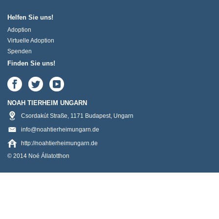
Helfen Sie uns!
Adoption
Virtuelle Adoption
Spenden
Finden Sie uns!
NOAH TIERHEIM UNGARN
Csordakút Straße
,
1171
Budapest
,
Ungarn
info@noahtierheimungarn.de
http://noahtierheimungarn.de
© 2014 Noé Állatotthon