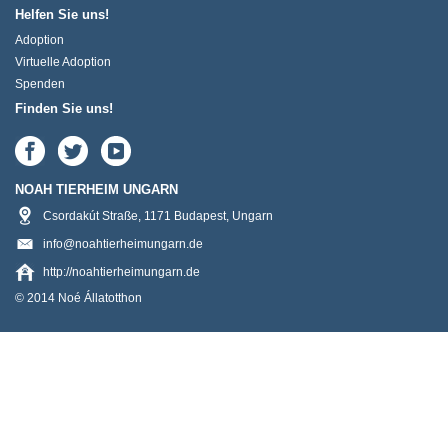
Helfen Sie uns!
Adoption
Virtuelle Adoption
Spenden
Finden Sie uns!
NOAH TIERHEIM UNGARN
Csordakút Straße
,
1171
Budapest
,
Ungarn
info@noahtierheimungarn.de
http://noahtierheimungarn.de
© 2014 Noé Állatotthon