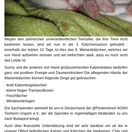
Wegen den zahlreichen unverantwortlichen Tierhalter, die ihre Tiere nicht
kastrieren lassen, sind wir nun in die 3. Kätzchensaison getrudelt…
innerhalb der letzten 10 Tage ist dies das 6. Waisenkätzchen, welches wir
von Hand aufziehen müssen und wir befürchten stark, dass es noch nicht
das Letzte ist
Sunny und die anderen von Hand großzuziehenden Katzenbabies bedürfen
ganz viel positiver Energie und Daumendrücken! Die pflegenden Hände der
Waisenkätzchen können folgende Dinge gut gebrauchen:
- textil Katzentragetaschen
- kleine Nager-Transportboxen
- Feuchttücher
- Windelunterlagen
Die Sachspenden sammelt für uns in Deutschland der @Förderverein NOAH
Tierheim Ungarn e.V., der die Spenden in regelmäßigen Abständen zu uns
nach Budapest bringt.
Auch über finanzielle Unterstützung sind wir sehr dankbar um all die in
unserer Obhut befindlichen Katzen und Kätzchen die Impfungen, Chip und