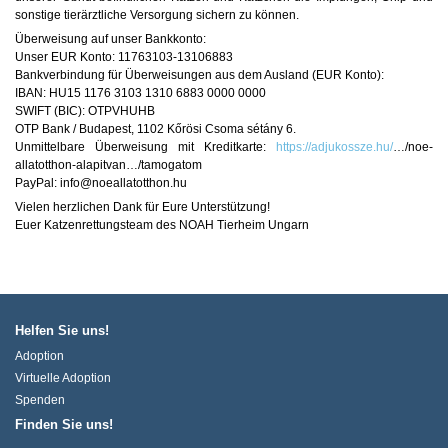
sonstige tierärztliche Versorgung sichern zu können.
Überweisung auf unser Bankkonto:
Unser EUR Konto: 11763103-13106883
Bankverbindung für Überweisungen aus dem Ausland (EUR Konto):
IBAN: HU15 1176 3103 1310 6883 0000 0000
SWIFT (BIC): OTPVHUHB
OTP Bank / Budapest, 1102 Kőrösi Csoma sétány 6.
Unmittelbare Überweisung mit Kreditkarte:
https://adjukossze.hu/
…/noe-
allatotthon-alapitvan…/tamogatom
PayPal: info@noeallatotthon.hu
Vielen herzlichen Dank für Eure Unterstützung!
Euer Katzenrettungsteam des NOAH Tierheim Ungarn
Helfen Sie uns!
Adoption
Virtuelle Adoption
Spenden
Finden Sie uns!