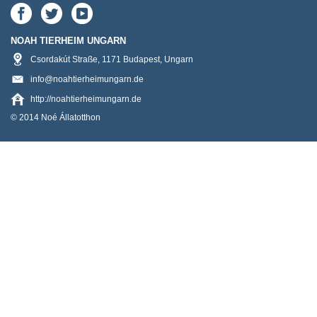
NOAH TIERHEIM UNGARN
Csordakút Straße
,
1171
Budapest
,
Ungarn
info@noahtierheimungarn.de
http://noahtierheimungarn.de
© 2014 Noé Állatotthon