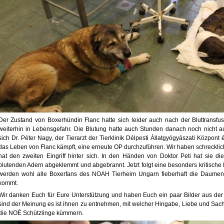
Der Zustand von Boxerhündin Flanc hatte sich leider auch nach der Bluttransfus
weiterhin in Lebensgefahr. Die Blutung hatte auch Stunden danach noch nicht au
sich Dr. Péter Nagy, der Tierarzt der Tierklinik Délpesti Állatgyógyászati Központ
das Leben von Flanc kämpft, eine erneute OP durchzuführen. Wir haben schrecklic
hat den zweiten Eingriff hinter sich. In den Händen von Doktor Peti hat sie di
blutenden Adern abgeklemmt und abgebrannt. Jetzt folgt eine besonders kritisch
werden wohl alle Boxerfans des NOAH Tierheim Ungarn fieberhaft die Daumen 
kommt.
Wir danken Euch für Eure Unterstützung und haben Euch ein paar Bilder aus der 
sind der Meinung es ist ihnen zu entnehmen, mit welcher Hingabe, Liebe und Sachv
die NOÉ Schützlinge kümmern.