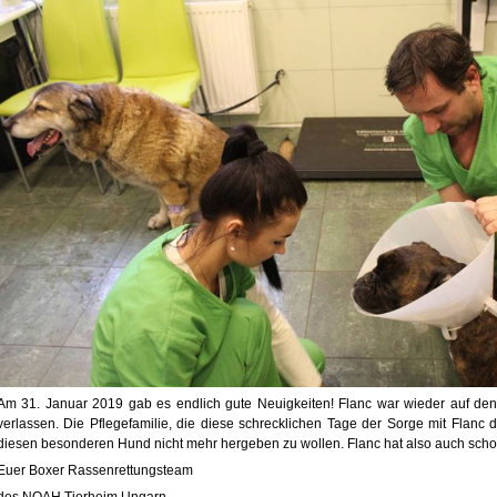
Am 31. Januar 2019 gab es endlich gute Neuigkeiten! Flanc war wieder auf den 
verlassen. Die Pflegefamilie, die diese schrecklichen Tage der Sorge mit Flanc
diesen besonderen Hund nicht mehr hergeben zu wollen. Flanc hat also auch scho
Euer Boxer Rassenrettungsteam