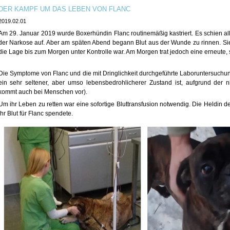
DER KAMPF UM DAS LEBEN VON FLANC
2019.02.01
Am 29. Januar 2019 wurde Boxerhündin Flanc routinemäßig kastriert. Es schien al
der Narkose auf. Aber am späten Abend begann Blut aus der Wunde zu rinnen. Si
die Lage bis zum Morgen unter Kontrolle war. Am Morgen trat jedoch eine erneute, 
Die Symptome von Flanc und die mit Dringlichkeit durchgeführte Laborunt
ersuchun
ein sehr seltener, aber umso lebensbedrohlicherer Zustand ist, aufgrund der 
kommt auch bei Menschen vor).
Um ihr Leben zu retten war eine sofortige Bluttransfusion notwendig. Die Heldin
ihr Blut für Flanc spendete.