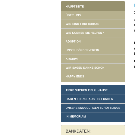
HAUPTSEITE
ÜBER UNS
WIR SIND ERREICHBAR
WIE KÖNNEN SIE HELFEN?
ADOPTION
UNSER FÖRDERVEREIN
ARCHIVE
WIR SAGEN DANKE SCHÖN
HAPPY ENDS
TIERE SUCHEN EIN ZUHAUSE
HABEN EIN ZUHAUSE GEFUNDEN
UNSERE ENDGÜLTIGEN SCHÜTZLINGE
IN MEMORIAM
BANKDATEN: