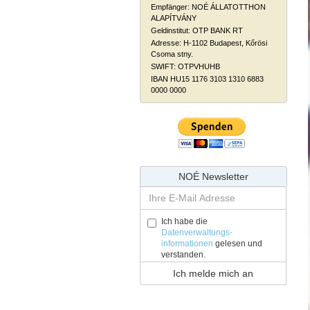
Empfänger: NOÉ ÁLLATOTTHON
ALAPÍTVÁNY
Geldinstitut: OTP BANK RT
Adresse: H-1102 Budapest, Kőrösi
Csoma stny.
SWIFT: OTPVHUHB
IBAN HU15 1176 3103 1310 6883
0000 0000
NOÉ Newsletter
Ich habe die
Datenverwaltungs-
informationen
gelesen und
verstanden.