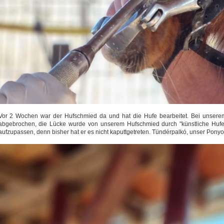
Vor 2 Wochen war der Hufschmied da und hat die Hufe bearbeitet. Bei unserem E
abgebrochen, die Lücke wurde von unserem Hufschmied durch "künstliche Hufe" 
aufzupassen, denn bisher hat er es nicht kaputtgetreten. Tündérpalkó, unser Po