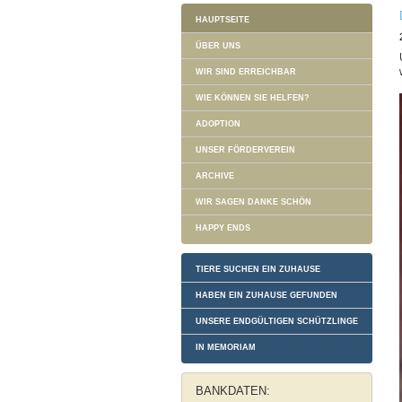
HAUPTSEITE
ÜBER UNS
WIR SIND ERREICHBAR
WIE KÖNNEN SIE HELFEN?
ADOPTION
UNSER FÖRDERVEREIN
ARCHIVE
WIR SAGEN DANKE SCHÖN
HAPPY ENDS
TIERE SUCHEN EIN ZUHAUSE
HABEN EIN ZUHAUSE GEFUNDEN
UNSERE ENDGÜLTIGEN SCHÜTZLINGE
IN MEMORIAM
BANKDATEN: