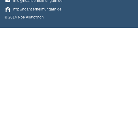
info@noahtierheimungarn.de
http://noahtierheimungarn.de
© 2014 Noé Állatotthon