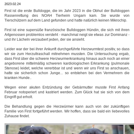
2023.02.24
First ist die erste Bulldogge, die im Jahr 2023 in die Obhut der Bulldoggen
Rassenrettung des NOAH Tierheim Ungarn kam. Sie wurde von
Tierschützern auf dem Land gefunden und hatte natürlich keinen Mikrochip.
First ist eine supersüße französische Bulldoggen Hündin, die sich mit ihren
Artgenossen problemlos versteht - manchmal neigt sie etwas zur Dominanz -
und ihr Lächeln verzaubert jeden, der sie ansieht.
Leider war der bei ihrer Ankunft durchgeführte Herzwurmtest positiv, so dass
wir sie zum Herzultraschall mitnehmen mussten. Die Untersuchung ergab,
dass First über die schwere Herzwurmerkrankung hinaus auch noch an einer
angeborene mittelmäßig schweren kardiologischen Erkrankung (pulmonale
Stenose) leidet, welche vererbbar ist und wenn wir uns First so anschauen,
hatte sie sicherlich schon Junge... so entstehen bei den Vermehrern die
kranken Hunde..
Wegen einer akuten Entzündung der Gebärmutter musste First Anfang
Februar notoperiert und kastriert werden. Zum Glück hat sie sich von dem
Eingriff gut erholt.
Die Behandlung gegen die Herzwürmer kann auch von der zukünftigen
Familie von First fortgeführt werden. Wir hoffen, dass sie bald ein liebevolles
Zuhause findet.