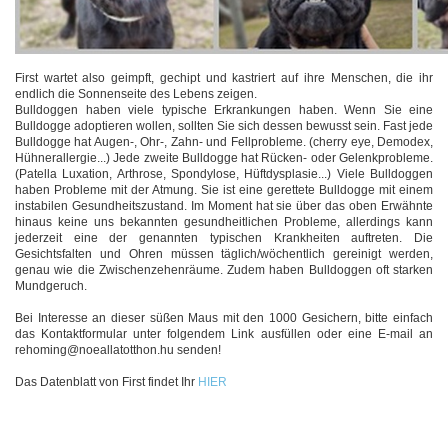
First wartet also geimpft, gechipt und kastriert auf ihre Menschen, die ihr
endlich die Sonnenseite des Lebens zeigen.
Bulldoggen haben viele typische Erkrankungen haben. Wenn Sie eine
Bulldogge adoptieren wollen, sollten Sie sich dessen bewusst sein. Fast jede
Bulldogge hat Augen-, Ohr-, Zahn- und Fellprobleme. (cherry eye, Demodex,
Hühnerallergie...) Jede zweite Bulldogge hat Rücken- oder Gelenkprobleme.
(Patella Luxation, Arthrose, Spondylose, Hüftdysplasie...) Viele Bulldoggen
haben Probleme mit der Atmung. Sie ist eine gerettete Bulldogge mit einem
instabilen Gesundheitszustand. Im Moment hat sie über das oben Erwähnte
hinaus keine uns bekannten gesundheitlichen Probleme, allerdings kann
jederzeit eine der genannten typischen Krankheiten auftreten. Die
Gesichtsfalten und Ohren müssen täglich/wöchentlich gereinigt werden,
genau wie die Zwischenzehenräume. Zudem haben Bulldoggen oft starken
Mundgeruch.
Bei Interesse an dieser süßen Maus mit den 1000 Gesichern, bitte einfach
das Kontaktformular unter folgendem Link ausfüllen oder eine E-mail an
rehoming@noeallatotthon.hu senden!
Das Datenblatt von First findet Ihr
HIER