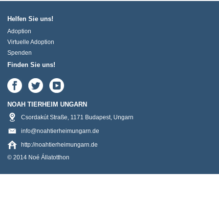
Helfen Sie uns!
Adoption
Virtuelle Adoption
Spenden
Finden Sie uns!
NOAH TIERHEIM UNGARN
Csordakút Straße
,
1171
Budapest
,
Ungarn
info@noahtierheimungarn.de
http://noahtierheimungarn.de
© 2014 Noé Állatotthon