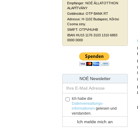
Empfänger: NOÉ ÁLLATOTTHON
ALAPÍTVÁNY
Geldinstitut: OTP BANK RT
Adresse: H-1102 Budapest, Kőrösi
Csoma stny.
SWIFT: OTPVHUHB
IBAN HU15 1176 3103 1310 6883
0000 0000
NOÉ Newsletter
Ich habe die
Datenverwaltungs-
informationen
gelesen und
verstanden.