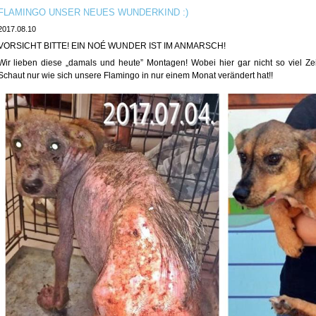
FLAMINGO UNSER NEUES WUNDERKIND :)
2017.08.10
VORSICHT BITTE! EIN NOÉ WUNDER IST IM ANMARSCH!
Wir lieben diese „damals und heute” Montagen! Wobei hier gar nicht so viel Zei
Schaut nur wie sich unsere Flamingo in nur einem Monat verändert hat!!