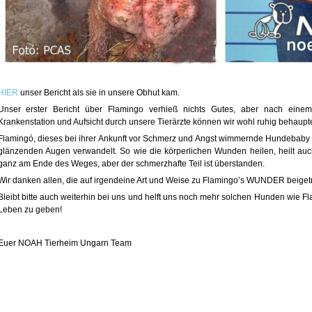
HIER
unser Bericht als sie in unsere Obhut kam.
Unser erster Bericht über Flamingo verhieß nichts Gutes, aber nach eine
Krankenstation und Aufsicht durch unsere Tierärzte können wir wohl ruhig be
Flamingó, dieses bei ihrer Ankunft vor Schmerz und Angst wimmernde Hundebaby 
glänzenden Augen verwandelt. So wie die körperlichen Wunden heilen, heilt auc
ganz am Ende des Weges, aber der schmerzhafte Teil ist überstanden.
Wir danken allen, die auf irgendeine Art und Weise zu Flamingo’s WUNDER beige
Bleibt bitte auch weiterhin bei uns und helft uns noch mehr solchen Hunden wie F
Leben zu geben!
Euer NOAH Tierheim Ungarn Team