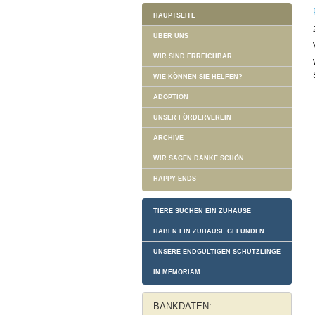
HAUPTSEITE
ÜBER UNS
WIR SIND ERREICHBAR
WIE KÖNNEN SIE HELFEN?
ADOPTION
UNSER FÖRDERVEREIN
ARCHIVE
WIR SAGEN DANKE SCHÖN
HAPPY ENDS
TIERE SUCHEN EIN ZUHAUSE
HABEN EIN ZUHAUSE GEFUNDEN
UNSERE ENDGÜLTIGEN SCHÜTZLINGE
IN MEMORIAM
BANKDATEN: