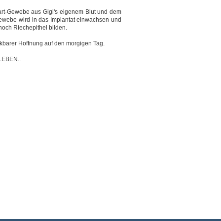
art-Gewebe aus Gigi's eigenem Blut und dem
ewebe wird in das Implantat einwachsen und
 noch Riechepithel bilden.
nkbarer Hoffnung auf den morgigen Tag.
 LEBEN..