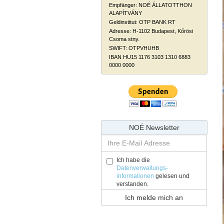
Empfänger: NOÉ ÁLLATOTTHON
ALAPÍTVÁNY
Geldinstitut: OTP BANK RT
Adresse: H-1102 Budapest, Kőrösi
Csoma stny.
SWIFT: OTPVHUHB
IBAN HU15 1176 3103 1310 6883
0000 0000
NOÉ Newsletter
Ich habe die
Datenverwaltungs-
informationen
gelesen und
verstanden.