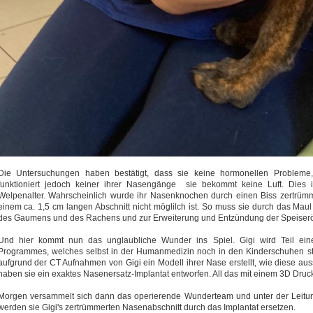
Die Untersuchungen haben bestätigt, dass sie keine hormonellen Probleme
funktioniert jedoch keiner ihrer Nasengänge sie bekommt keine Luft. Dies 
Welpenalter. Wahrscheinlich wurde ihr Nasenknochen durch einen Biss zertrümme
einem ca. 1,5 cm langen Abschnitt nicht möglilch ist. So muss sie durch das Ma
des Gaumens und des Rachens und zur Erweiterung und Entzündung der Speiseröh
Und hier kommt nun das unglaubliche Wunder ins Spiel. Gigi wird Teil eine
Programmes, welches selbst in der Humanmedizin noch in den Kinderschuhen s
aufgrund der CT Aufnahmen von Gigi ein Modell ihrer Nase erstellt, wie diese a
haben sie ein exaktes Nasenersatz-Implantat entworfen. All das mit einem 3D Druck
Morgen versammelt sich dann das operierende Wunderteam und unter der Leitung
werden sie Gigi's zertrümmerten Nasenabschnitt durch das Implantat ersetzen.