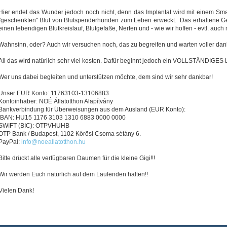
Hier endet das Wunder jedoch noch nicht, denn das Implantat wird mit einem Sm
"geschenkten" Blut von Blutspenderhunden zum Leben erweckt. Das erhaltene G
einen lebendigen Blutkreislauf, Blutgefäße, Nerfen und - wie wir hoffen - evtl. auch
Wahnsinn, oder? Auch wir versuchen noch, das zu begreifen und warten voller da
All das wird natürlich sehr viel kosten. Dafür beginnt jedoch ein VOLLSTÄNDIGES
Wer uns dabei begleiten und unterstützen möchte, dem sind wir sehr dankbar!
Unser EUR Konto: 11763103-13106883
Kontoinhaber: NOÉ Állatotthon Alapítvány
Bankverbindung für Überweisungen aus dem Ausland (EUR Konto):
IBAN: HU15 1176 3103 1310 6883 0000 0000
SWIFT (BIC): OTPVHUHB
OTP Bank / Budapest, 1102 Kőrösi Csoma sétány 6.
PayPal:
info@noeallatotthon.hu
Bitte drückt alle verfügbaren Daumen für die kleine Gigi!!!
Wir werden Euch natürlich auf dem Laufenden halten!!
Vielen Dank!