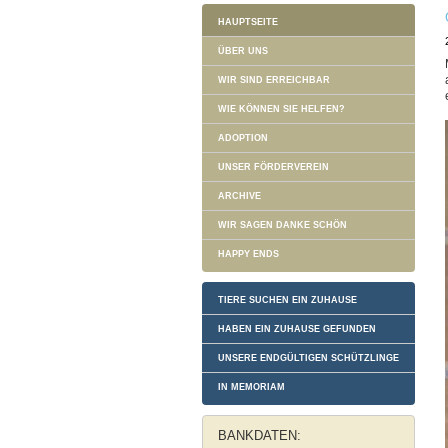
HAUPTSEITE
ÜBER UNS
WIR SIND ERREICHBAR
WIE KÖNNEN SIE HELFEN?
ADOPTION
UNSER FÖRDERVEREIN
ARCHIVE
WIR SAGEN DANKE SCHÖN
HAPPY ENDS
TIERE SUCHEN EIN ZUHAUSE
HABEN EIN ZUHAUSE GEFUNDEN
UNSERE ENDGÜLTIGEN SCHÜTZLINGE
IN MEMORIAM
BANKDATEN: