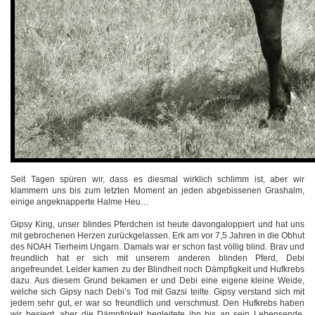
Seit Tagen spüren wir, dass es diesmal wirklich schlimm ist, aber wir
klammern uns bis zum letzten Moment an jeden abgebissenen Grashalm,
einige angeknapperte Halme Heu…
Gipsy King, unser blindes Pferdchen ist heute davongaloppiert und hat uns
mit gebrochenen Herzen zurückgelassen. Erk am vor 7,5 Jahren in die Obhut
des NOAH Tierheim Ungarn. Damals war er schon fast völlig blind. Brav und
freundlich hat er sich mit unserem anderen blinden Pferd, Debi
angefreundet. Leider kamen zu der Blindheit noch Dämpfigkeit und Hufkrebs
dazu. Aus diesem Grund bekamen er und Debi eine eigene kleine Weide,
welche sich Gipsy nach Debi’s Tod mit Gazsi teilte. Gipsy verstand sich mit
jedem sehr gut, er war so freundlich und verschmust. Den Hufkrebs haben
wir besiegt, aber die Dämpfigkeit begleitete ihn bis an sein Lebensende.