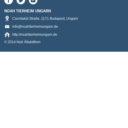
NOAH TIERHEIM UNGARN
Csordakút Straße
,
1171
Budapest
,
Ungarn
info@noahtierheimungarn.de
http://noahtierheimungarn.de
© 2014 Noé Állatotthon