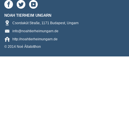
NOAH TIERHEIM UNGARN
Csordakút Straße
,
1171
Budapest
,
Ungarn
info@noahtierheimungarn.de
http://noahtierheimungarn.de
© 2014 Noé Állatotthon