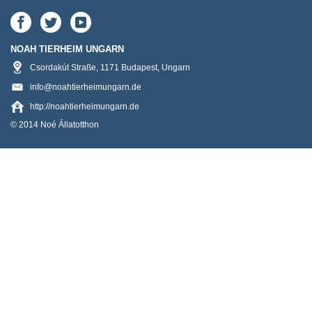
NOAH TIERHEIM UNGARN
Csordakút Straße
,
1171
Budapest
,
Ungarn
info@noahtierheimungarn.de
http://noahtierheimungarn.de
© 2014 Noé Állatotthon