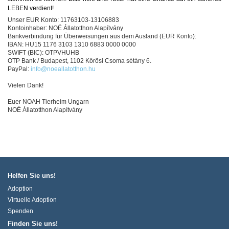
LEBEN verdient!
Unser EUR Konto: 11763103-13106883
Kontoinhaber: NOÉ Állatotthon Alapítvány
Bankverbindung für Überweisungen aus dem Ausland (EUR Konto):
IBAN: HU15 1176 3103 1310 6883 0000 0000
SWIFT (BIC): OTPVHUHB
OTP Bank / Budapest, 1102 Kőrösi Csoma sétány 6.
PayPal:
info@noeallatotthon.hu
Vielen Dank!
Euer NOAH Tierheim Ungarn
NOÉ Állatotthon Alapítvány
Helfen Sie uns!
Adoption
Virtuelle Adoption
Spenden
Finden Sie uns!