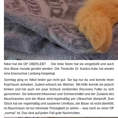
Nikol hat die OP ÜBERLEBT Die linke Niere hat sie eingebüßt und auch
ihre Blase musste genäht werden. Die Tierärztin Dr. Kardos Kata hat wieder
eine bravouröse Leistung hingelegt.
Sonntag ging es Nikol leider gar nicht gut. Sie lag nur da und konnte ihren
Kopf kaum anheben. Zudem erbrach sie Würmer. Mit Hilfe konnte sie jedoch
trinken und hat auch ein paar Schluck verdünntes Recovery Futter zu sich
genommen. Sie bekommt Infusionen und Schmerzmittel und der Zustand des
Bauchraumes und der Blase wird regelmäßig per Ultraschall überprüft. Zum
Glück hat sie regelmäßig und sauberen Urinfluss, die Blase ist nicht überfüllt,
im Bauchraum ist nur minimale Flüssigkeit zu sehen – was nach so einer OP
„normal” ist. Das sind auf jeden Fall gute Nachrichten.