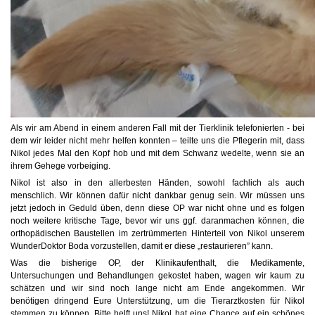
Als wir am Abend in einem anderen Fall mit der Tierklinik telefonierten - bei
dem wir leider nicht mehr helfen konnten – teilte uns die Pflegerin mit, dass
Nikol jedes Mal den Kopf hob und mit dem Schwanz wedelte, wenn sie an
ihrem Gehege vorbeiging.
Nikol ist also in den allerbesten Händen, sowohl fachlich als auch
menschlich. Wir können dafür nicht dankbar genug sein. Wir müssen uns
jetzt jedoch in Geduld üben, denn diese OP war nicht ohne und es folgen
noch weitere kritische Tage, bevor wir uns ggf. daranmachen können, die
orthopädischen Baustellen im zertrümmerten Hinterteil von Nikol unserem
WunderDoktor Boda vorzustellen, damit er diese „restaurieren” kann.
Was die bisherige OP, der Klinikaufenthalt, die Medikamente,
Untersuchungen und Behandlungen gekostet haben, wagen wir kaum zu
schätzen und wir sind noch lange nicht am Ende angekommen. Wir
benötigen dringend Eure Unterstützung, um die Tierarztkosten für Nikol
stemmen zu können. Bitte helft uns! Nikol hat eine Chance auf ein schönes