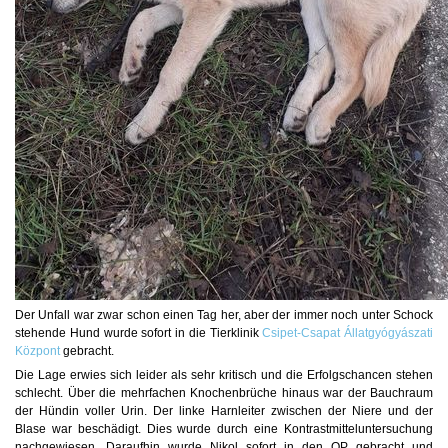
Der Unfall war zwar schon einen Tag her, aber der immer noch unter Schock
stehende Hund wurde sofort in die Tierklinik
Csipet-Csapat Állatgyógyászati
Központ
gebracht.
Die Lage erwies sich leider als sehr kritisch und die Erfolgschancen stehen
schlecht. Über die mehrfachen Knochenbrüche hinaus war der Bauchraum
der Hündin voller Urin. Der linke Harnleiter zwischen der Niere und der
Blase war beschädigt. Dies wurde durch eine Kontrastmitteluntersuchung
nachgewiesen. Daraufhin wurde Nikol sofort in den OP gebracht und