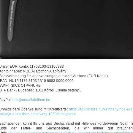
Unser EUR Konto: 11763103-13106883
Kontoinhaber: NOÉ Állatotthon Alapítvány
Bankverbindung für Überweisungen aus dem Ausland (EUR Konto):
IBAN: HU15 1176 3103 1310 6883 0000 0000
SWIFT (BIC): OTPVHUHB
OTP Bank / Budapest, 1102 Kőrösi Csoma sétány 6.
PayPal:
info@noeallatotthon.hu
Unmittelbare Überweisung mit Kreditkarte:
https://adjukossze.hu/kampany/noe-alla
barkaja-allatotthon-alapitvany-1050/tamogatom
Sachspenden könnt Ihr uns aus Deutschland mit Hilfe des Förderverein Noah T
Liste der Futter- und Sachspenden, die wir immer gut brauchen