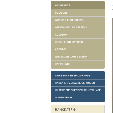
HAUPTSEITE
ÜBER UNS
WIR SIND ERREICHBAR
WIE KÖNNEN SIE HELFEN?
ADOPTION
UNSER FÖRDERVEREIN
ARCHIVE
WIR SAGEN DANKE SCHÖN
HAPPY ENDS
TIERE SUCHEN EIN ZUHAUSE
HABEN EIN ZUHAUSE GEFUNDEN
UNSERE ENDGÜLTIGEN SCHÜTZLINGE
IN MEMORIAM
BANKDATEN: