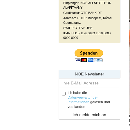
Empfänger: NOÉ ÁLLATOTTHON
ALAPÍTVÁNY
Geldinstitut: OTP BANK RT
Adresse: H-1102 Budapest, Kőrösi
Csoma stny.
SWIFT: OTPVHUHB
IBAN HU15 1176 3103 1310 6883
0000 0000
NOÉ Newsletter
Ich habe die
Datenverwaltungs-
informationen
gelesen und
verstanden.