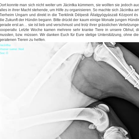
Dort konnte man sich nicht weiter um Jácintka kümmern, sie wollten sie jedoch au
alles in ihrer Macht stehende, um Hilfe zu organisieren. So machte sich Jácintka
Tierheim Ungarn und direkt in die Tierklinik Délpesti Állatgyógyászati Központ 
die Zukunft der Hündin begann. Bitte drückt der kaum einige Monate jungen Hündi
gerade erst an… sie ist lieb und verschmust und trotz ihrer grässlichen Verletzung
kooperativ. Letzte Woche kamen mehrere sehr kranke Tiere in unsere Obhut, d
mussten, bzw. müssen. Wir danken Euch für Eure stetige Unterstützung, ohne die 
geratenen Tieren zu helfen.