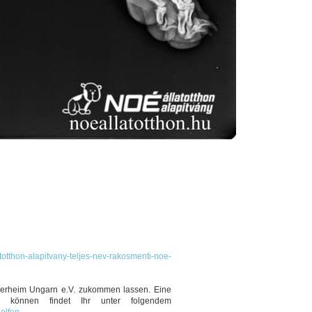
totthon-alapitvany-teljes-nev-rakosmenti-noe-
ierheim Ungarn e.V. zukommen lassen. Eine
 können findet Ihr unter folgendem