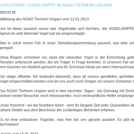
KATASTROFE! VOGELGRIPPE IM NOAH TIERHEIM UNGARN!
2023.01.18
Mitteilung des NOAH Tierheim Ungarn vom 12.01.2023:
Uns ist etwas passiert, wovor alle Vogelhalter sich fürchten, die VOGELGRIP
irgend ein wild lebender Vogel hat sie eingeschleppt.
Was in solch einem Fall in einer Tierhaltungseinrichtung passiert, das wird vo
geregelt.
Diese Regeln schreiben vor, dass alle lebenden Vögel in der Einrichtung g
Tierarten untersucht werden, die als Träger in Frage kommen, in unserem Fall si
vom Gaumen ein Abstrich gemacht und ihr Schicksal hängt von dem Untersuchung
Der obige offizielle Teil bedeutet übersetzt, dass all unsere geretteten, gehei
Vögel eingeschläfert werden und wir uns auch noch Sorgen um unsere Schweine
Das NOAH Tierheim Ungarn wird in den nächsten Tagen - bis Dienstag mit Sich
können weder Besucher, noch Interessenten, noch ehrenamtliche Helfer empfange
Unser Innenhof - wo die Nutztiere leben - wird für längere Zeit unter Quarantäne
nähere Details aus dem Beschluss der zuständigen Behörden erfahren.
Es ist eine unfassbare Tragödie, was hier bei uns gerade passiert. Es gibt 
durchleben!