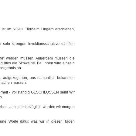
PE ist im NOAH Tierheim Ungarn erschienen,
n sehr strengen Invektionsschutzvorschriften
etötet werden müssen. Außerdem müssen die
nd dies die Schweine. Bei ihnen wird einzeln
sergebnis ab.
lten, aufgezogenen, uns namentlich bekannten
 machen müssen.
erheit - vollständig GESCHLOSSEN sein! Wir
n.
 stehen, auch diesbezüglich werden wir morgen
keine Worte dafür, was wir in diesen Tagen