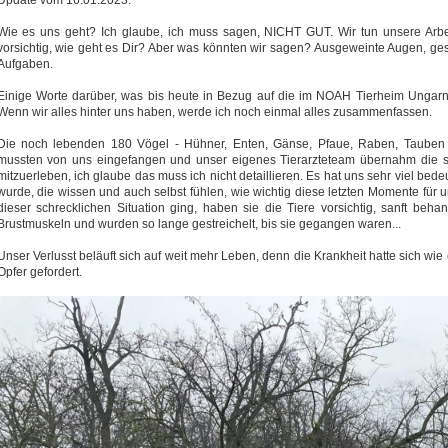
Update vom 16.01.2023.
Wie es uns geht? Ich glaube, ich muss sagen, NICHT GUT. Wir tun unsere Arbeit
vorsichtig, wie geht es Dir? Aber was könnten wir sagen? Ausgeweinte Augen, ge
Aufgaben.
Einige Worte darüber, was bis heute in Bezug auf die im NOAH Tierheim Ungar
Wenn wir alles hinter uns haben, werde ich noch einmal alles zusammenfassen.
Die noch lebenden 180 Vögel - Hühner, Enten, Gänse, Pfaue, Raben, Tauben -
mussten von uns eingefangen und unser eigenes Tierarzteteam übernahm die sc
mitzuerleben, ich glaube das muss ich nicht detaillieren. Es hat uns sehr viel b
wurde, die wissen und auch selbst fühlen, wie wichtig diese letzten Momente für 
dieser schrecklichen Situation ging, haben sie die Tiere vorsichtig, sanft beha
Brustmuskeln und wurden so lange gestreichelt, bis sie gegangen waren...
Unser Verlusst beläuft sich auf weit mehr Leben, denn die Krankheit hatte sich wie 
Opfer gefordert.