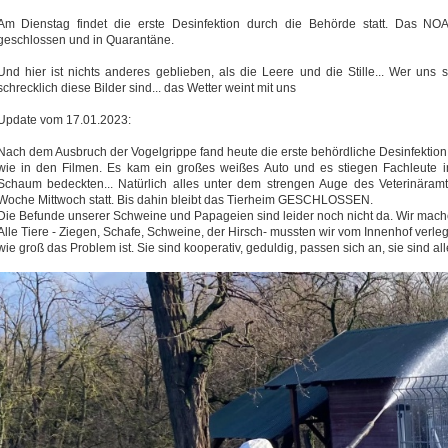
Am Dienstag findet die erste Desinfektion durch die Behörde statt. Das NOA
geschlossen und in Quarantäne.
Und hier ist nichts anderes geblieben, als die Leere und die Stille... Wer uns
schrecklich diese Bilder sind... das Wetter weint mit uns
Update vom 17.01.2023:
Nach dem Ausbruch der Vogelgrippe fand heute die erste behördliche Desinfektio
wie in den Filmen. Es kam ein großes weißes Auto und es stiegen Fachleute i
Schaum bedeckten... Natürlich alles unter dem strengen Auge des Veterinäramte
Woche Mittwoch statt. Bis dahin bleibt das Tierheim GESCHLOSSEN.
Die Befunde unserer Schweine und Papageien sind leider noch nicht da. Wir mach
Alle Tiere - Ziegen, Schafe, Schweine, der Hirsch- mussten wir vom Innenhof verleg
wie groß das Problem ist. Sie sind kooperativ, geduldig, passen sich an, sie sind all