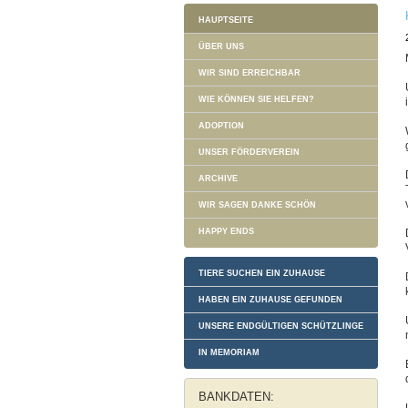
HAUPTSEITE
ÜBER UNS
WIR SIND ERREICHBAR
WIE KÖNNEN SIE HELFEN?
ADOPTION
UNSER FÖRDERVEREIN
ARCHIVE
WIR SAGEN DANKE SCHÖN
HAPPY ENDS
TIERE SUCHEN EIN ZUHAUSE
HABEN EIN ZUHAUSE GEFUNDEN
UNSERE ENDGÜLTIGEN SCHÜTZLINGE
IN MEMORIAM
BANKDATEN: