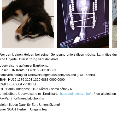
Wer den kleinen Helden bei seiner Genesung unterstützen möchte, kann dies dur
sind für jede Unterstützung sehr dankbar!
Überweisung auf unser Bankkonto:
Unser EUR Konto: 11763103-13106883
Bankverbindung für Überweisungen aus dem Ausland (EUR Konto):
IBAN: HU15 1176 3103 1310 6883 0000 0000
SWIFT (BIC): OTPVHUHB
OTP Bank / Budapest, 1102 Kőrösi Csoma sétány 6.
Unmittelbare Überweisung mit Kreditkarte:
https://adjukossze.hu/
…/noe-allatottho
PayPal: info@noeallatotthon.hu
Vielen lieben Dank für Eure Unterstützung!
Euer NOAH Tierheim Ungarn Team