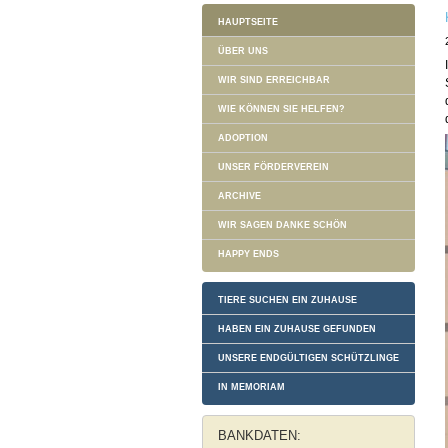
HAUPTSEITE
ÜBER UNS
WIR SIND ERREICHBAR
WIE KÖNNEN SIE HELFEN?
ADOPTION
UNSER FÖRDERVEREIN
ARCHIVE
WIR SAGEN DANKE SCHÖN
HAPPY ENDS
TIERE SUCHEN EIN ZUHAUSE
HABEN EIN ZUHAUSE GEFUNDEN
UNSERE ENDGÜLTIGEN SCHÜTZLINGE
IN MEMORIAM
BANKDATEN: