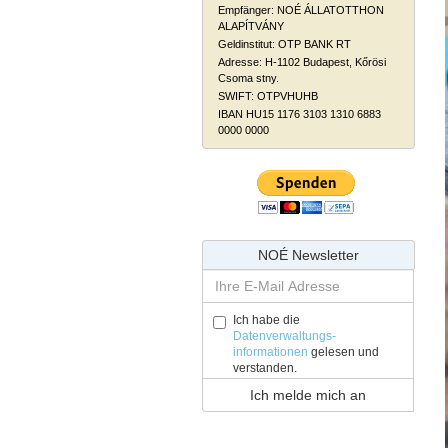
Empfänger: NOÉ ÁLLATOTTHON
ALAPÍTVÁNY
Geldinstitut: OTP BANK RT
Adresse: H-1102 Budapest, Kőrösi
Csoma stny.
SWIFT: OTPVHUHB
IBAN HU15 1176 3103 1310 6883
0000 0000
NOÉ Newsletter
Ich habe die
Datenverwaltungs-
informationen
gelesen und
verstanden.