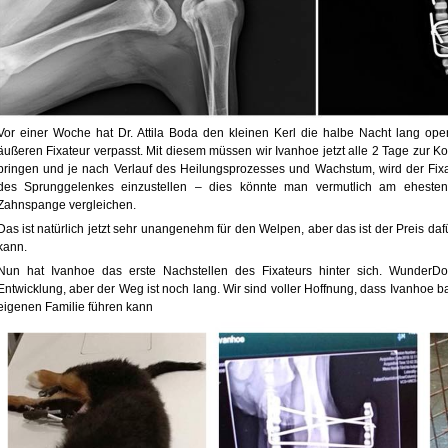
Vor einer Woche hat Dr. Attila Boda den kleinen Kerl die halbe Nacht lang oper
äußeren Fixateur verpasst. Mit diesem müssen wir Ivanhoe jetzt alle 2 Tage zur Ko
bringen und je nach Verlauf des Heilungsprozesses und Wachstum, wird der Fix
des Sprunggelenkes einzustellen – dies könnte man vermutlich am ehesten
Zahnspange vergleichen.
Das ist natürlich jetzt sehr unangenehm für den Welpen, aber das ist der Preis da
kann.
Nun hat Ivanhoe das erste Nachstellen des Fixateurs hinter sich. WunderDok
Entwicklung, aber der Weg ist noch lang. Wir sind voller Hoffnung, dass Ivanhoe 
eigenen Familie führen kann