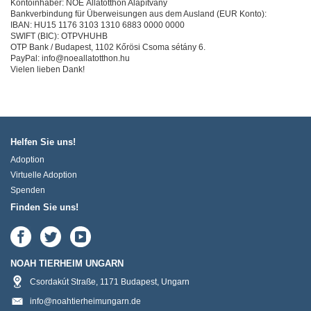
Kontoinhaber: NOÉ Állatotthon Alapítvány
Bankverbindung für Überweisungen aus dem Ausland (EUR Konto):
IBAN: HU15 1176 3103 1310 6883 0000 0000
SWIFT (BIC): OTPVHUHB
OTP Bank / Budapest, 1102 Kőrösi Csoma sétány 6.
PayPal: info@noeallatotthon.hu
Vielen lieben Dank!
Helfen Sie uns!
Adoption
Virtuelle Adoption
Spenden
Finden Sie uns!
NOAH TIERHEIM UNGARN
Csordakút Straße
,
1171
Budapest
,
Ungarn
info@noahtierheimungarn.de