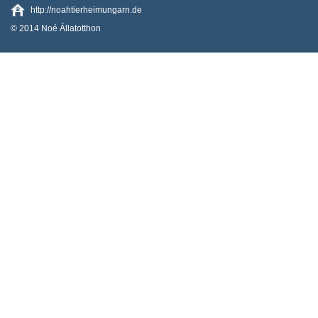
http://noahtierheimungarn.de
© 2014 Noé Állatotthon