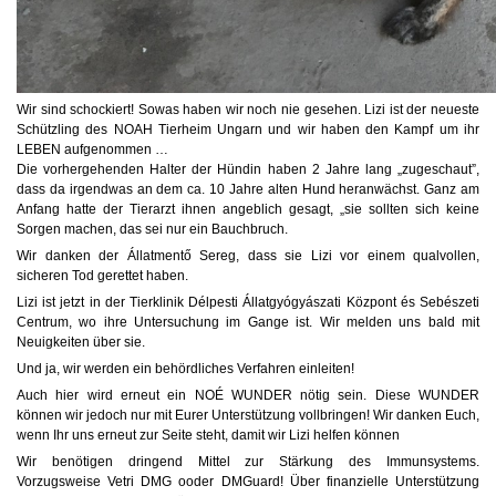
Wir sind schockiert! Sowas haben wir noch nie gesehen. Lizi ist der neueste
Schützling des NOAH Tierheim Ungarn und wir haben den Kampf um ihr
LEBEN aufgenommen …
Die vorhergehenden Halter der Hündin haben 2 Jahre lang „zugeschaut”,
dass da irgendwas an dem ca. 10 Jahre alten Hund heranwächst. Ganz am
Anfang hatte der Tierarzt ihnen angeblich gesagt, „sie sollten sich keine
Sorgen machen, das sei nur ein Bauchbruch.
Wir danken de
r Állatmentő Sereg, dass sie Lizi vor einem qualvollen,
sicheren Tod gerettet haben.
Lizi ist jetzt in der Tierklinik Délpesti Állatgyógyászati Központ és Sebészeti
Centrum, wo ihre Untersuchung im Gange ist. Wir melden uns bald mit
Neuigkeiten über sie.
Und ja, wir werden ein behördliches Verfahren einleiten!
Auch hier wird erneut ein NOÉ WUNDER nötig sein. Diese WUNDER
können wir jedoch nur mit Eurer Unterstützung vollbringen! Wir danken Euch,
wenn Ihr uns erneut zur Seite steht, damit wir Lizi helfen können
Wir benötigen dringend Mittel zur Stärkung des Immunsystems.
Vorzugsweise Vetri DMG ooder DMGuard! Über finanzielle Unterstützung