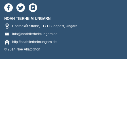
NOAH TIERHEIM UNGARN
Csordakút Straße
,
1171
Budapest
,
Ungarn
info@noahtierheimungarn.de
http://noahtierheimungarn.de
© 2014 Noé Állatotthon