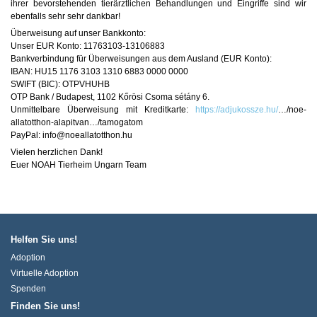
ihrer bevorstehenden tierärztlichen Behandlungen und Eingriffe sind wir
ebenfalls sehr sehr dankbar!
Überweisung auf unser Bankkonto:
Unser EUR Konto: 11763103-13106883
Bankverbindung für Überweisungen aus dem Ausland (EUR Konto):
IBAN: HU15 1176 3103 1310 6883 0000 0000
SWIFT (BIC): OTPVHUHB
OTP Bank / Budapest, 1102 Kőrösi Csoma sétány 6.
Unmittelbare Überweisung mit Kreditkarte:
https://adjukossze.hu/
…/noe-
allatotthon-alapitvan…/tamogatom
PayPal: info@noeallatotthon.hu
Vielen herzlichen Dank!
Euer NOAH Tierheim Ungarn Team
Helfen Sie uns!
Adoption
Virtuelle Adoption
Spenden
Finden Sie uns!