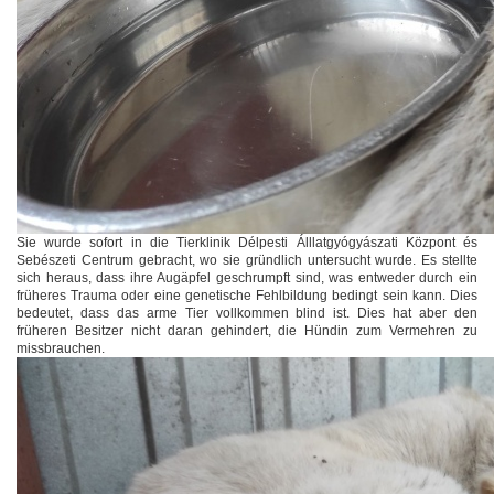
Sie wurde sofort in die Tierklinik Délpesti Álllatgyógyászati Központ és
Sebészeti Centrum gebracht, wo sie gründlich untersucht wurde. Es stellte
sich heraus, dass ihre Augäpfel geschrumpft sind, was entweder durch ein
früheres Trauma oder eine genetische Fehlbildung bedingt sein kann. Dies
bedeutet, dass das arme Tier vollkommen blind ist. Dies hat aber den
früheren Besitzer nicht daran gehindert, die Hündin zum Vermehren zu
missbrauchen.