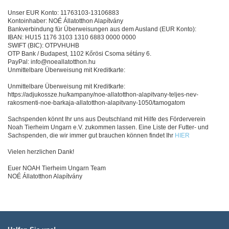
Unser EUR Konto: 11763103-13106883
Kontoinhaber: NOÉ Állatotthon Alapítvány
Bankverbindung für Überweisungen aus dem Ausland (EUR Konto):
IBAN: HU15 1176 3103 1310 6883 0000 0000
SWIFT (BIC): OTPVHUHB
OTP Bank / Budapest, 1102 Kőrösi Csoma sétány 6.
PayPal: info@noeallatotthon.hu
Unmittelbare Überweisung mit Kreditkarte:
Unmittelbare Überweisung mit Kreditkarte:
https://adjukossze.hu/kampany/noe-allatotthon-alapitvany-teljes-nev-
rakosmenti-noe-barkaja-allatotthon-alapitvany-1050/tamogatom
Sachspenden könnt Ihr uns aus Deutschland mit Hilfe des Förderverein
Noah Tierheim Ungarn e.V. zukommen lassen. Eine Liste der Futter- und
Sachspenden, die wir immer gut brauchen können findet Ihr
HIER
Vielen herzlichen Dank!
Euer NOAH Tierheim Ungarn Team
NOÉ Állatotthon Alapítvány