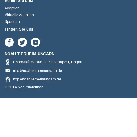
Helfen Sie uns!
Adoption
Virtuelle Adoption
Spenden
Finden Sie uns!
NOAH TIERHEIM UNGARN
Csordakút Straße
,
1171
Budapest
,
Ungarn
info@noahtierheimungarn.de
http://noahtierheimungarn.de
© 2014 Noé Állatotthon