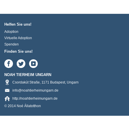
Helfen Sie uns!
Adoption
Virtuelle Adoption
Spenden
Finden Sie uns!
NOAH TIERHEIM UNGARN
Csordakút Straße
,
1171
Budapest
,
Ungarn
info@noahtierheimungarn.de
http://noahtierheimungarn.de
© 2014 Noé Állatotthon