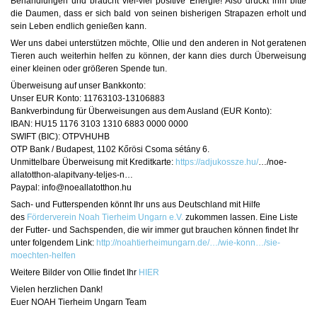
Behandlungen und braucht viel-viel positive Energie! Also drückt ihm bitte
die Daumen, dass er sich bald von seinen bisherigen Strapazen erholt und
sein Leben endlich genießen kann.
Wer uns dabei unterstützen möchte, Ollie und den anderen in Not geratenen
Tieren auch weiterhin helfen zu können, der kann dies durch Überweisung
einer kleinen oder größeren Spende tun.
Überweisung auf unser Bankkonto:
Unser EUR Konto: 11763103-13106883
Bankverbindung für Überweisungen aus dem Ausland (EUR Konto):
IBAN: HU15 1176 3103 1310 6883 0000 0000
SWIFT (BIC): OTPVHUHB
OTP Bank / Budapest, 1102 Kőrösi Csoma sétány 6.
Unmittelbare Überweisung mit Kreditkarte:
https://adjukossze.hu/
…/noe-
allatotthon-alapitvany-teljes-n…
Paypal: info@noeallatotthon.hu
Sach- und Futterspenden könnt Ihr uns aus Deutschland mit Hilfe
des
Förderverein Noah Tierheim Ungarn e.V.
zukommen lassen. Eine Liste
der Futter- und Sachspenden, die wir immer gut brauchen können findet Ihr
unter folgendem Link:
http://noahtierheimungarn.de/…/wie-konn…/sie-
moechten-helfen
Weitere Bilder von Ollie findet Ihr
HIER
Vielen herzlichen Dank!
Euer NOAH Tierheim Ungarn Team