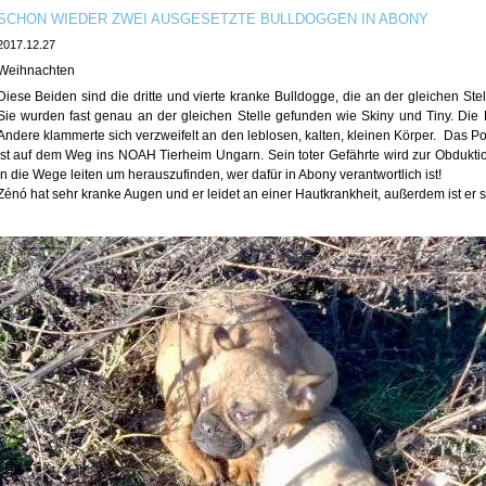
SCHON WIEDER ZWEI AUSGESETZTE BULLDOGGEN IN ABONY
2017.12.27
Weihnachten
Diese Beiden sind die dritte und vierte kranke Bulldogge, die an der gleichen Ste
Sie wurden fast genau an der gleichen Stelle gefunden wie Skiny und Tiny. Die Kl
Andere klammerte sich verzweifelt an den leblosen, kalten, kleinen Körper.
Das Pol
ist auf dem Weg ins NOAH Tierheim Ungarn. Sein toter Gefährte wird zur Obdukti
in die Wege leiten um herauszufinden, wer dafür in Abony verantwortlich ist!
Zénó hat sehr kranke Augen und er leidet an einer Hautkrankheit, außerdem ist er 