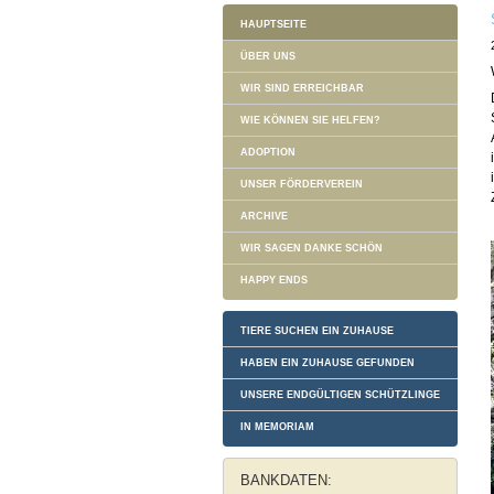
HAUPTSEITE
ÜBER UNS
WIR SIND ERREICHBAR
WIE KÖNNEN SIE HELFEN?
ADOPTION
UNSER FÖRDERVEREIN
ARCHIVE
WIR SAGEN DANKE SCHÖN
HAPPY ENDS
TIERE SUCHEN EIN ZUHAUSE
HABEN EIN ZUHAUSE GEFUNDEN
UNSERE ENDGÜLTIGEN SCHÜTZLINGE
IN MEMORIAM
BANKDATEN: