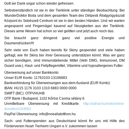
Gott sei Dank sogar schon wieder gefressen.
Selbstverständlich ist sie in der Tierklinik unter ständiger Beobachtung. Bei
WunderDoktor Boda und dem gesamten Team des Délpesti Állatgyógyászati
Központ és Sebészeti Centrum ist sie in den besten Händen. Und wir warten
angespannt und Fingernägel kauend auf Neuigkeiten aus der Tierklinik.
Dieses arme Wesen hat schon so viel gelitten und jetzt auch noch das.
Sie braucht ganz dringend ganz viel positive Energie und
Daumendrücken!!!!
Sehr viele von Euch haben bereits für Skiny gespendet und viele haben
gefragt, wie Ihr Skiny bei ihrer Genesung unterstützen könnt. Was wir ganz
sicher benötigen, sind immunstärkende Mittel (Vetri DMG, Immunovet, DM
Guard usw.), Haut- und Fellpflegemittel, Vitamine und hypoallergenes Futter.
Überweisung auf unser Bankkonto:
Unser EUR Konto: 11763103-13106883
Bankverbindung für Überweisungen aus dem Ausland (EUR Konto):
IBAN: HU15 1176 3103 1310 6883 0000 0000
SWIFT (BIC): OTPVHUHB
OTP Bank / Budapest, 1102 Kőrösi Csoma sétány 6.
Unmittelbare Überweisung mit Kreditkarte:
http://adhat.hu/niok/online-
donation/163662
PayPal Überweisung: info@noeallatotthon.hu
Sach- und Futterspenden aus Deutschland könnt Ihr uns mit Hilfe des
Förderverein Noah Tierheim Ungarn e.V. zukommen lassen