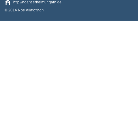
http://noahtierheimungarn.de
© 2014 Noé Állatotthon