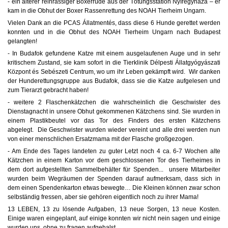
- ein älterer reinrassiger Boxerrüde aus der Tötungsstation Nyíregyháza – er
kam in die Obhut der Boxer Rassenrettung des NOAH Tierheim Ungarn.
Vielen Dank an die PCAS Állatmentés, dass diese 6 Hunde gerettet werden
konnten und in die Obhut des NOAH Tierheim Ungarn nach Budapest
gelangten!
- In Budafok gefundene Katze mit einem ausgelaufenen Auge und in sehr
kritischem Zustand, sie kam sofort in die Tierklinik Délpesti Állatgyógyászati
Központ és Sebészeti Centrum, wo um ihr Leben gekämpft wird. Wir danken
der Hunderettungsgruppe aus Budafok, dass sie die Katze aufgelesen und
zum Tierarzt gebracht haben!
- weitere 2 Flaschenkätzchen die wahrscheinlich die Geschwister des
Dienstagnacht in unsere Obhut gekommenen Kätzchens sind. Sie wurden in
einem Plastikbeutel vor das Tor des Finders des ersten Kätzchens
abgelegt. Die Geschwister wurden wieder vereint und alle drei werden nun
von einer menschlichen Ersatzmama mit der Flasche großgezogen.
- Am Ende des Tages landeten zu guter Letzt noch 4 ca. 6-7 Wochen alte
Kätzchen in einem Karton vor dem geschlossenen Tor des Tierheimes in
dem dort aufgestellten Sammelbehälter für Spenden... unsere Mitarbeiter
wurden beim Wegräumen der Spenden darauf aufmerksam, dass sich in
dem einen Spendenkarton etwas bewegte… Die Kleinen können zwar schon
selbständig fressen, aber sie gehören eigentlich noch zu ihrer Mama!
13 LEBEN, 13 zu lösende Aufgaben, 13 neue Sorgen, 13 neue Kosten.
Einige waren eingeplant, auf einige konnten wir nicht nein sagen und einige
wurden uns, ohne zu fragen aufgehalst.