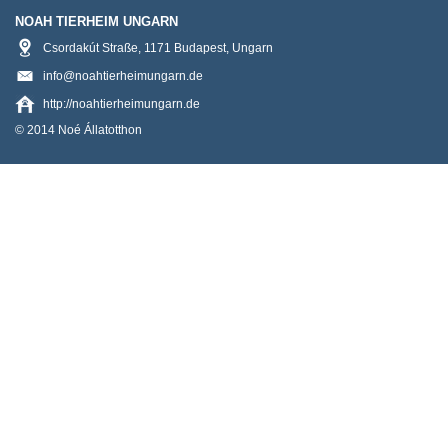
NOAH TIERHEIM UNGARN
Csordakút Straße
,
1171
Budapest
,
Ungarn
info@noahtierheimungarn.de
http://noahtierheimungarn.de
© 2014 Noé Állatotthon