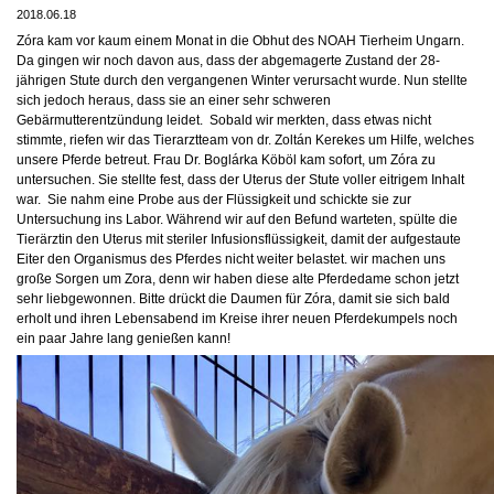
2018.06.18
Zóra kam vor kaum einem Monat in die Obhut des NOAH Tierheim Ungarn.
Da gingen wir noch davon aus, dass der abgemagerte Zustand der 28-
jährigen Stute durch den vergangenen Winter verursacht wurde. Nun stellte
sich jedoch heraus, dass sie an einer sehr schweren
Gebärmutterentzündung leidet.
Sobald wir merkten, dass etwas nicht
stimmte, riefen wir das Tierarztteam von dr. Zoltán Kerekes um Hilfe, welches
unsere Pferde betreut. Frau Dr. Boglárka Köböl kam sofort, um Zóra zu
u
ntersuchen. Sie stellte fest, dass der Uterus der Stute voller eitrigem Inhalt
war.
Sie nahm eine Probe aus der Flüssigkeit und schickte sie zur
Untersuchung ins Labor. Während wir auf den Befund warteten, spülte die
Tierärztin den Uterus mit steriler Infusionsflüssigkeit, damit der aufgestaute
Eiter den Organismus des Pferdes nicht weiter belastet. wir machen uns
große Sorgen um Zora, denn wir haben diese alte Pferdedame schon jetzt
sehr liebgewonnen. Bitte drückt die Daumen für Zóra, damit sie sich bald
erholt und ihren Lebensabend im Kreise ihrer neuen Pferdekumpels noch
ein paar Jahre lang genießen kann!