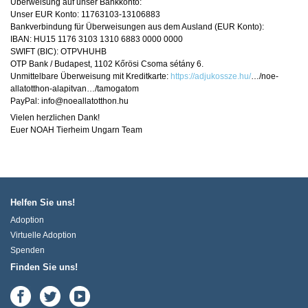
Überweisung auf unser Bankkonto:
Unser EUR Konto: 11763103-13106883
Bankverbindung für Überweisungen aus dem Ausland (EUR Konto):
IBAN: HU15 1176 3103 1310 6883 0000 0000
SWIFT (BIC): OTPVHUHB
OTP Bank / Budapest, 1102 Kőrösi Csoma sétány 6.
Unmittelbare Überweisung mit Kreditkarte:
https://adjukossze.hu/
…/noe-
allatotthon-alapitvan…/tamogatom
PayPal: info@noeallatotthon.hu
Vielen herzlichen Dank!
Euer NOAH Tierheim Ungarn Team
Helfen Sie uns!
Adoption
Virtuelle Adoption
Spenden
Finden Sie uns!