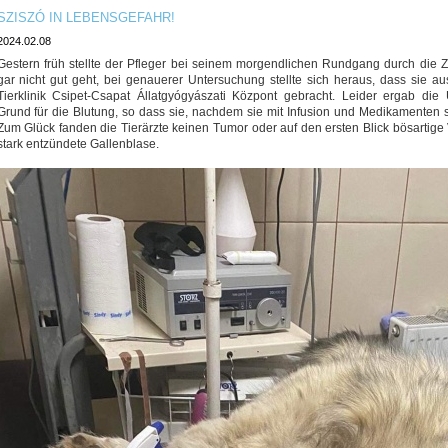
SZISZÓ IN LEBENSGEFAHR!
2024.02.08
Gestern früh stellte der Pfleger bei seinem morgendlichen Rundgang durch die Z
gar nicht gut geht, bei genauerer Untersuchung stellte sich heraus, dass sie a
Tierklinik Csipet-Csapat Állatgyógyászati Központ gebracht. Leider ergab die 
Grund für die Blutung, so dass sie, nachdem sie mit Infusion und Medikamenten so
Zum Glück fanden die Tierärzte keinen Tumor oder auf den ersten Blick bösartig
stark entzündete Gallenblase.