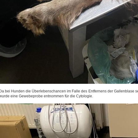
Da bei Hunden die Überlebenschancen im Falle des Entfernens der Gallenblase seh
wurde eine Gewebeprobe entnommen für die Cytologie.