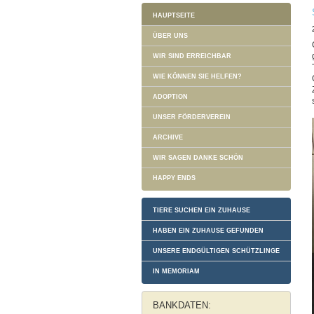
HAUPTSEITE
ÜBER UNS
WIR SIND ERREICHBAR
WIE KÖNNEN SIE HELFEN?
ADOPTION
UNSER FÖRDERVEREIN
ARCHIVE
WIR SAGEN DANKE SCHÖN
HAPPY ENDS
TIERE SUCHEN EIN ZUHAUSE
HABEN EIN ZUHAUSE GEFUNDEN
UNSERE ENDGÜLTIGEN SCHÜTZLINGE
IN MEMORIAM
BANKDATEN: