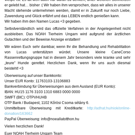
er gelebt hat… bisher :( Wir haben ihm versprochen, dass wir alles in unserer
Macht stehende unternehmen werden, damit er in Zukunft nur noch Liebe,
Zuwendung und Glück erfährt und das LEBEN endlich genießen kann.
Wir haben ihm den Namen Lucas <3 gegeben.
Selbstverständlich wird das offizielle Verfahren in der Angelegenheit nicht
ausbleiben. Das NOAH Tierheim Ungarn wird aufgrund der ärztlichen
Gutachten und der Beweise Anzeige erstatten!
Wir wären Euch sehr dankbar, wenn Ihr die Behandlung und Rehabilitation
von Lucas unterstützen würdet. Unsere kleine CaneCorso
Rassenrettungsgruppe hat in diesem Jahr besonders viele kranke und sehr
„teure” Hunde gerettet. Herzlichen Dank, wenn Ihr uns auch diesmal
beisteht! <3
Überweisung auf unser Bankkonto:
Unser EUR Konto: 11763103-13106883
Bankverbindung für Überweisungen aus dem Ausland (EUR Konto):
IBAN: HU15 1176 3103 1310 6883 0000 0000
SWIFT (BIC): OTPVHUHB
OTP Bank / Budapest, 1102 Kőrösi Csoma sétány 6.
Unmittelbare Überweisung mit Kreditkarte:
http://adhat.hu/niok/online-
donation/163662
PayPal Überweisung: info@noeallatotthon.hu
Vielen herzlichen Dank!
Euer NOAH Tierheim Ungarn Team