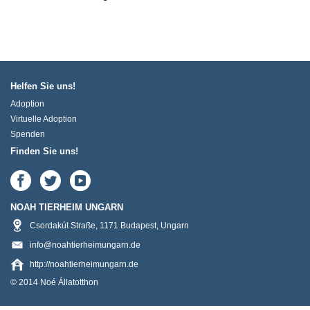
Helfen Sie uns!
Adoption
Virtuelle Adoption
Spenden
Finden Sie uns!
NOAH TIERHEIM UNGARN
Csordakút Straße
,
1171
Budapest
,
Ungarn
info@noahtierheimungarn.de
http://noahtierheimungarn.de
© 2014 Noé Állatotthon